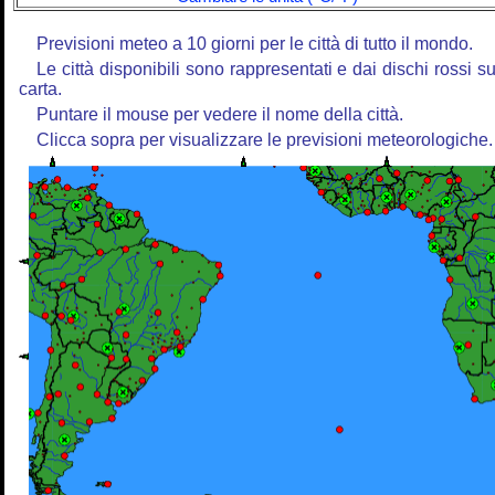
Previsioni meteo a 10 giorni per le città di tutto il mondo.
Le città disponibili sono rappresentati e dai dischi rossi su
carta.
Puntare il mouse per vedere il nome della città.
Clicca sopra per visualizzare le previsioni meteorologiche.