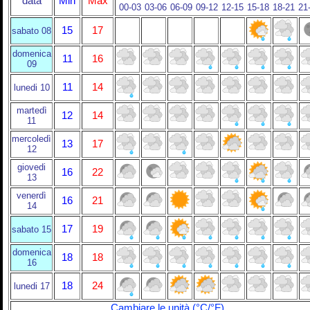
data
Min
Max
00-03
03-06
06-09
09-12
12-15
15-18
18-21
21
15
17
sabato 08
domenica
11
16
09
11
14
lunedi 10
martedì
12
14
11
mercoledì
13
17
12
giovedi
16
22
13
venerdì
16
21
14
17
19
sabato 15
domenica
18
18
16
18
24
lunedi 17
Cambiare le unità (°C/°F)