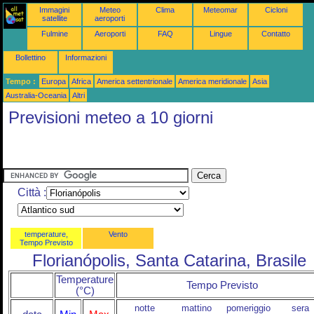
Immagini
Meteo
Clima
Meteomar
Cicloni
satellite
aeroporti
Fulmine
Aeroporti
FAQ
Lingue
Contatto
Bollettino
Informazioni
Tempo :
Europa
Africa
America settentrionale
America meridionale
Asia
Australia-Oceania
Altri
Previsioni meteo a 10 giorni
Città :
temperature,
Vento
Tempo Previsto
Florianópolis, Santa Catarina, Brasile
Temperature
Tempo Previsto
(°C)
notte
mattino
pomeriggio
sera