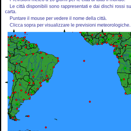
Le città disponibili sono rappresentati e dai dischi rossi su
carta.
Puntare il mouse per vedere il nome della città.
Clicca sopra per visualizzare le previsioni meteorologiche.