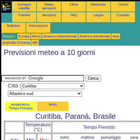
Immagini
Meteo
Clima
Meteomar
Cicloni
satellite
aeroporti
Fulmine
Aeroporti
FAQ
Lingue
Contatto
Bollettino
Informazioni
Tempo :
Europa
Africa
America settentrionale
America meridionale
Asia
Australia-Oceania
Altri
Previsioni meteo a 10 giorni
Città :
temperature,
Vento
Tempo Previsto
Curitiba, Paraná, Brasile
Temperature
Tempo Previsto
(°C)
notte
mattino
pomeriggio
sera