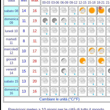
data
Min
Max
00-03
03-06
06-09
09-12
12-15
15-18
18-21
21
14
16
sabato 08
domenica
11
19
09
8
12
lunedi 10
martedì
8
11
11
mercoledì
10
17
12
giovedi
13
28
13
venerdì
15
21
14
13
20
sabato 15
domenica
13
16
16
Cambiare le unità (°C/°F)
Previsioni meteo a 10 giorni per le città di tutto il mondo.