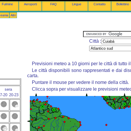
Fulmine
Aeroporti
FAQ
Lingue
Contatto
Bollettino
ceania
Altri
Città :
Previsioni meteo a 10 giorni per le città di tutto 
Le città disponibili sono rappresentati e dai dis
carta.
Puntare il mouse per vedere il nome della città.
Clicca sopra per visualizzare le previsioni mete
sera
7-20
20-23