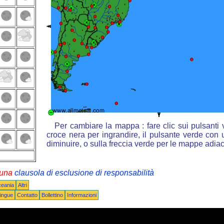
Per cambiare la mappa : fare clic sui pulsanti
croce nera per ingrandire, il pulsante verde con u
diminuire, o sulla freccia verde per le mappe adiac
i una
clausola di esclusione di responsabilità
ceania
Altri
ingue
Contatto
Bollettino
Informazioni