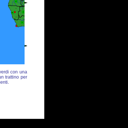
 verdi con una
n trattino per
enti.