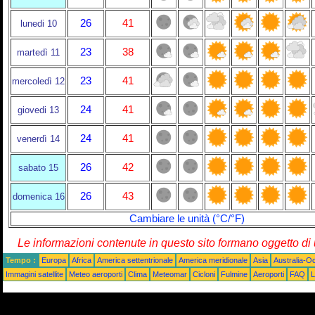
26
41
lunedi 10
23
38
martedì 11
23
41
mercoledì 12
24
41
giovedi 13
24
41
venerdì 14
26
42
sabato 15
26
43
domenica 16
Cambiare le unità (°C/°F)
Le informazioni contenute in questo sito formano oggetto d
Tempo :
Europa
Africa
America settentrionale
America meridionale
Asia
Australia-O
Immagini satellite
Meteo aeroporti
Clima
Meteomar
Cicloni
Fulmine
Aeroporti
FAQ
L