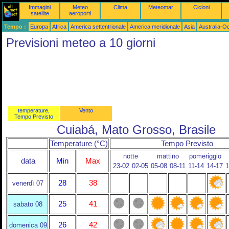
Immagini
Meteo
Clima
Meteomar
Cicloni
satellite
aeroporti
Tempo :
Europa
Africa
America settentrionale
America meridionale
Asia
Australia-O
Previsioni meteo a 10 giorni
temperature,
Vento
Tempo Previsto
Cuiabá, Mato Grosso, Brasile
Temperature (°C)
Tempo Previsto
notte
mattino
pomeriggio
data
Min
Max
23-02
02-05
05-08
08-11
11-14
14-17
1
28
38
venerdì 07
25
41
sabato 08
26
42
domenica 09