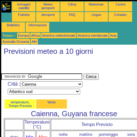
Immagini
Meteo
Clima
Meteomar
Cicloni
satellite
aeroporti
Fulmine
Aeroporti
FAQ
Lingue
Contatto
Bollettino
Informazioni
Tempo :
Europa
Africa
America settentrionale
America meridionale
Asia
Australia-Oceania
Altri
Previsioni meteo a 10 giorni
Città :
temperature,
Vento
Tempo Previsto
Caienna, Guyana francese
Temperature
Tempo Previsto
(°C)
notte
mattino
pomeriggio
sera