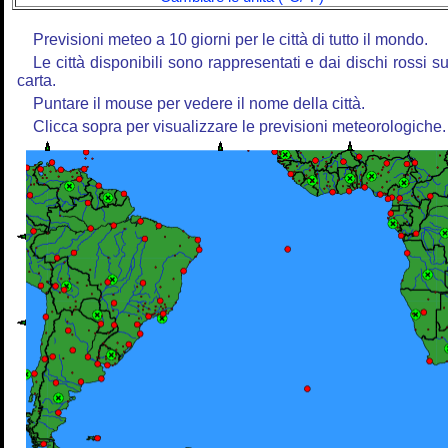
Previsioni meteo a 10 giorni per le città di tutto il mondo.
Le città disponibili sono rappresentati e dai dischi rossi su
carta.
Puntare il mouse per vedere il nome della città.
Clicca sopra per visualizzare le previsioni meteorologiche.