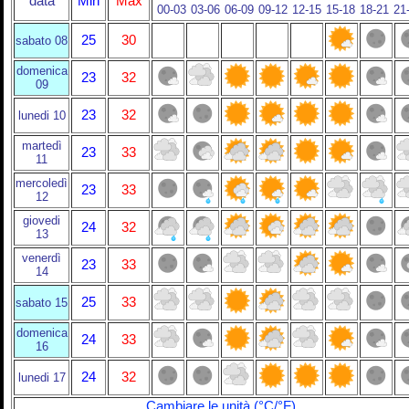
data
Min
Max
00-03
03-06
06-09
09-12
12-15
15-18
18-21
21
25
30
sabato 08
domenica
23
32
09
23
32
lunedi 10
martedì
23
33
11
mercoledì
23
33
12
giovedi
24
32
13
venerdì
23
33
14
25
33
sabato 15
domenica
24
33
16
24
32
lunedi 17
Cambiare le unità (°C/°F)