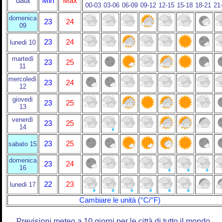
data
Min
Max
00-03
03-06
06-09
09-12
12-15
15-18
18-21
21
domenica
23
24
09
23
24
lunedi 10
martedì
23
25
11
mercoledì
23
24
12
giovedi
23
25
13
venerdì
23
25
14
23
25
sabato 15
domenica
23
24
16
22
23
lunedi 17
Cambiare le unità (°C/°F)
Previsioni meteo a 10 giorni per le città di tutto il mondo.