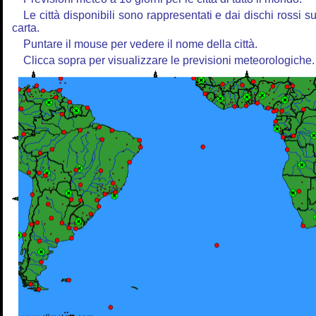
Le città disponibili sono rappresentati e dai dischi rossi su
carta.
Puntare il mouse per vedere il nome della città.
Clicca sopra per visualizzare le previsioni meteorologiche.