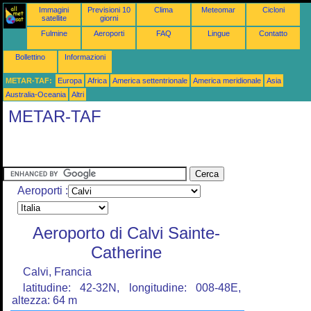
Immagini
Previsioni 10
Clima
Meteomar
Cicloni
satellite
giorni
Fulmine
Aeroporti
FAQ
Lingue
Contatto
Bollettino
Informazioni
METAR-TAF:
Europa
Africa
America settentrionale
America meridionale
Asia
Australia-Oceania
Altri
METAR-TAF
Aeroporti :
Aeroporto di Calvi Sainte-
Catherine
Calvi, Francia
latitudine: 42-32N, longitudine: 008-48E,
altezza: 64 m