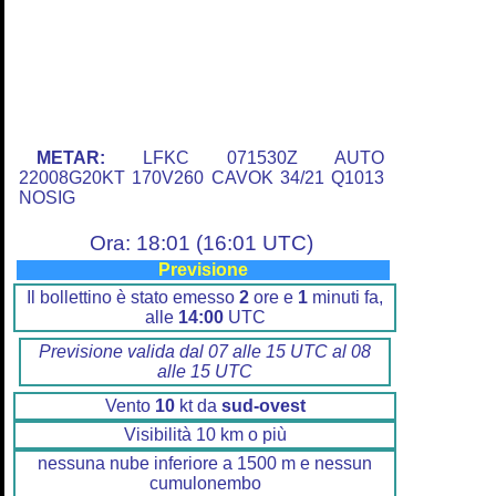
METAR:
LFKC 071530Z AUTO
22008G20KT 170V260 CAVOK 34/21 Q1013
NOSIG
Ora: 18:01 (16:01 UTC)
Previsione
Il bollettino è stato emesso
2
ore e
1
minuti fa,
alle
14:00
UTC
Previsione valida dal 07 alle 15 UTC al 08
alle 15 UTC
Vento
10
kt da
sud-ovest
Visibilità 10 km o più
nessuna nube inferiore a 1500 m e nessun
cumulonembo