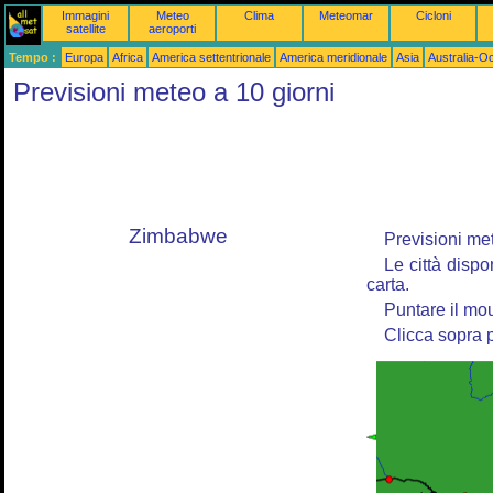
Immagini
Meteo
Clima
Meteomar
Cicloni
satellite
aeroporti
Tempo :
Europa
Africa
America settentrionale
America meridionale
Asia
Australia-O
Previsioni meteo a 10 giorni
Zimbabwe
Previsioni mete
Le città dispo
carta.
Puntare il mou
Clicca sopra p