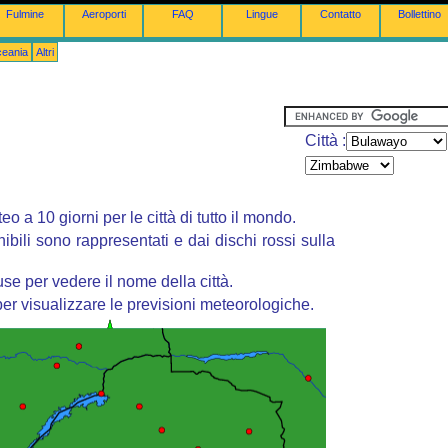
Fulmine
Aeroporti
FAQ
Lingue
Contatto
Bollettino
ceania
Altri
Città :
o a 10 giorni per le città di tutto il mondo.
nibili sono rappresentati e dai dischi rossi sulla
se per vedere il nome della città.
er visualizzare le previsioni meteorologiche.