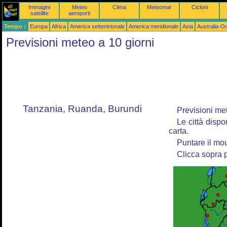
Immagini
Meteo
Clima
Meteomar
Cicloni
satellite
aeroporti
Tempo :
Europa
Africa
America settentrionale
America meridionale
Asia
Australia-O
Previsioni meteo a 10 giorni
Tanzania, Ruanda, Burundi
Previsioni mete
Le città dispo
carta.
Puntare il mou
Clicca sopra p