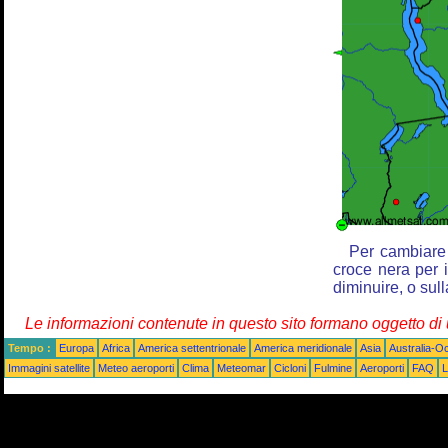
Per cambiare 
croce nera per i
diminuire, o sul
Le informazioni contenute in questo sito formano oggetto d
Tempo :
Europa
Africa
America settentrionale
America meridionale
Asia
Australia-O
Immagini satellite
Meteo aeroporti
Clima
Meteomar
Cicloni
Fulmine
Aeroporti
FAQ
L