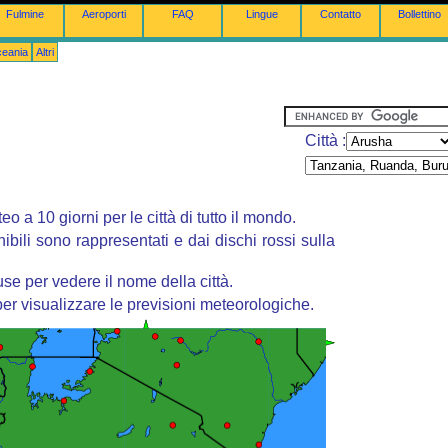
Fulmine
Aeroporti
FAQ
Lingue
Contatto
Bollettino
ceania
Altri
Città :
o a 10 giorni per le città di tutto il mondo.
nibili sono rappresentati e dai dischi rossi sulla
se per vedere il nome della città.
er visualizzare le previsioni meteorologiche.