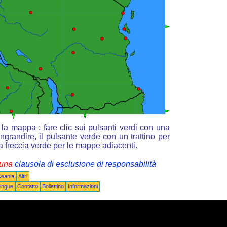
la mappa : fare clic sui pulsanti verdi con una
ngrandire, il pulsante verde con un trattino per
la freccia verde per le mappe adiacenti.
i una
clausola di esclusione di responsabilità
ceania
Altri
ingue
Contatto
Bollettino
Informazioni