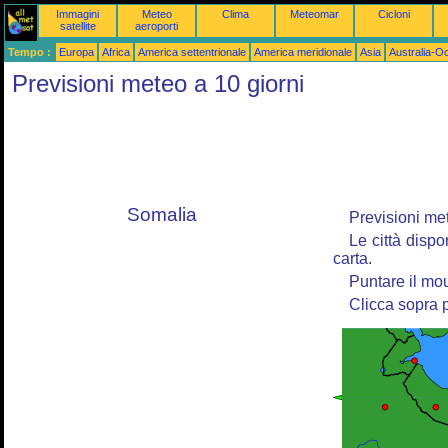
Immagini
Meteo
Clima
Meteomar
Cicloni
satellite
aeroporti
Tempo :
Europa
Africa
America settentrionale
America meridionale
Asia
Australia-O
Previsioni meteo a 10 giorni
Somalia
Previsioni mete
Le città dispo
carta.
Puntare il mou
Clicca sopra p