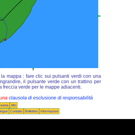
la mappa : fare clic sui pulsanti verdi con una
ngrandire, il pulsante verde con un trattino per
la freccia verde per le mappe adiacenti.
i una
clausola di esclusione di responsabilità
ceania
Altri
ingue
Contatto
Bollettino
Informazioni