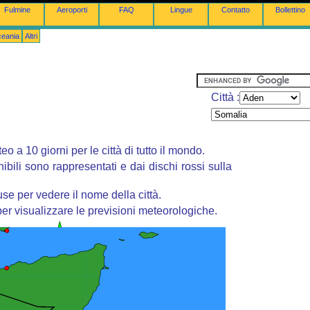
Fulmine
Aeroporti
FAQ
Lingue
Contatto
Bollettino
ceania
Altri
Città :
o a 10 giorni per le città di tutto il mondo.
nibili sono rappresentati e dai dischi rossi sulla
se per vedere il nome della città.
er visualizzare le previsioni meteorologiche.