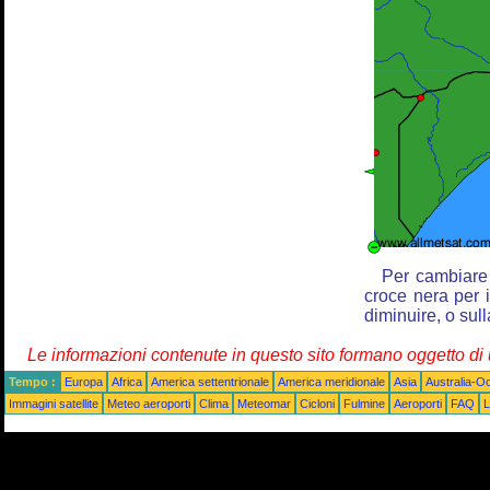
Per cambiare 
croce nera per i
diminuire, o sul
Le informazioni contenute in questo sito formano oggetto d
Tempo :
Europa
Africa
America settentrionale
America meridionale
Asia
Australia-O
Immagini satellite
Meteo aeroporti
Clima
Meteomar
Cicloni
Fulmine
Aeroporti
FAQ
L