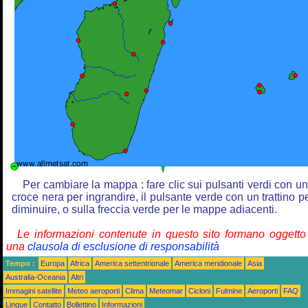
Per cambiare la mappa : fare clic sui pulsanti verdi con u
croce nera per ingrandire, il pulsante verde con un trattino p
diminuire, o sulla freccia verde per le mappe adiacenti.
Le informazioni contenute in questo sito formano oggetto
una
clausola di esclusione di responsabilità
Tempo :
Europa
Africa
America settentrionale
America meridionale
Asia
Australia-Oceania
Altri
Immagini satellite
Meteo aeroporti
Clima
Meteomar
Cicloni
Fulmine
Aeroporti
FAQ
Lingue
Contatto
Bollettino
Informazioni