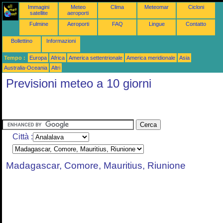
Immagini
Meteo
Clima
Meteomar
Cicloni
satellite
aeroporti
Fulmine
Aeroporti
FAQ
Lingue
Contatto
Bollettino
Informazioni
Tempo :
Europa
Africa
America settentrionale
America meridionale
Asia
Australia-Oceania
Altri
Previsioni meteo a 10 giorni
Città :
Madagascar, Comore, Mauritius, Riunione