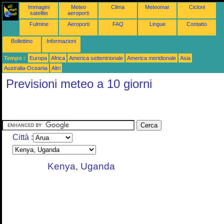
Immagini
Meteo
Clima
Meteomar
Cicloni
satellite
aeroporti
Fulmine
Aeroporti
FAQ
Lingue
Contatto
Bollettino
Informazioni
Tempo :
Europa
Africa
America settentrionale
America meridionale
Asia
Australia-Oceania
Altri
Previsioni meteo a 10 giorni
Città :
Kenya, Uganda