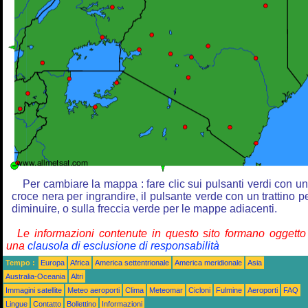
Per cambiare la mappa : fare clic sui pulsanti verdi con u
croce nera per ingrandire, il pulsante verde con un trattino p
diminuire, o sulla freccia verde per le mappe adiacenti.
Le informazioni contenute in questo sito formano oggetto
una
clausola di esclusione di responsabilità
Tempo :
Europa
Africa
America settentrionale
America meridionale
Asia
Australia-Oceania
Altri
Immagini satellite
Meteo aeroporti
Clima
Meteomar
Cicloni
Fulmine
Aeroporti
FAQ
Lingue
Contatto
Bollettino
Informazioni