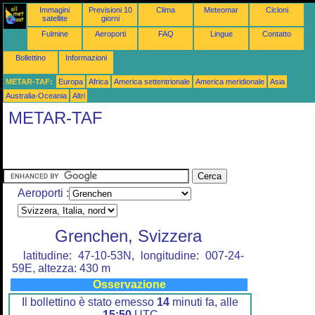
Immagini
Previsioni 10
Clima
Meteomar
Cicloni
satellite
giorni
Fulmine
Aeroporti
FAQ
Lingue
Contatto
Bollettino
Informazioni
METAR-TAF:
Europa
Africa
America settentrionale
America meridionale
Asia
Australia-Oceania
Altri
METAR-TAF
Aeroporti :
Grenchen, Svizzera
latitudine: 47-10-53N, longitudine: 007-24-
59E, altezza: 430 m
Osservazione
Il bollettino è stato emesso
14
minuti fa, alle
15:50
UTC