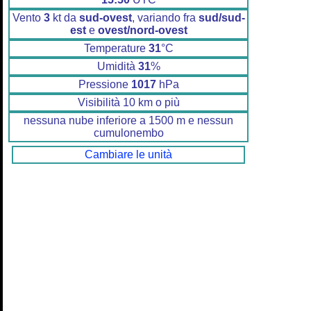
Vento
3
kt da
sud-ovest
, variando fra
sud/sud-
est
e
ovest/nord-ovest
Temperature
31
°C
Umidità
31
%
Pressione
1017
hPa
Visibilità 10 km o più
nessuna nube inferiore a 1500 m e nessun
cumulonembo
Cambiare le unità