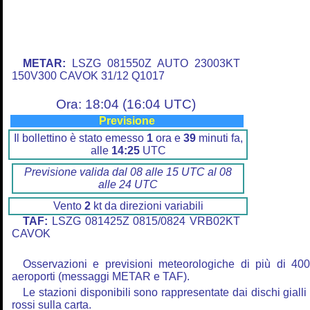
METAR:
LSZG 081550Z AUTO 23003KT
150V300 CAVOK 31/12 Q1017
Ora: 18:04 (16:04 UTC)
Previsione
Il bollettino è stato emesso
1
ora e
39
minuti fa,
alle
14:25
UTC
Previsione valida dal 08 alle 15 UTC al 08
alle 24 UTC
Vento
2
kt da direzioni variabili
TAF:
LSZG 081425Z 0815/0824 VRB02KT
CAVOK
Osservazioni e previsioni meteorologiche di più di 40
aeroporti (messaggi METAR e TAF).
Le stazioni disponibili sono rappresentate dai dischi gialli
rossi sulla carta.