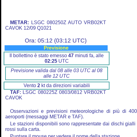
METAR:
LSGC 080250Z AUTO VRB02KT
CAVOK 12/09 Q1021
Ora: 05:12 (03:12 UTC)
Previsione
Il bollettino è stato emesso
47
minuti fa, alle
02:25
UTC
Previsione valida dal 08 alle 03 UTC al 08
alle 12 UTC
Vento
2
kt da direzioni variabili
TAF:
LSGC 080225Z 0803/0812 VRB02KT
CAVOK
Osservazioni e previsioni meteorologiche di più di 40
aeroporti (messaggi METAR e TAF).
Le stazioni disponibili sono rappresentate dai dischi gialli
rossi sulla carta.
Puntare il mouse per vedere il nome della stazione.