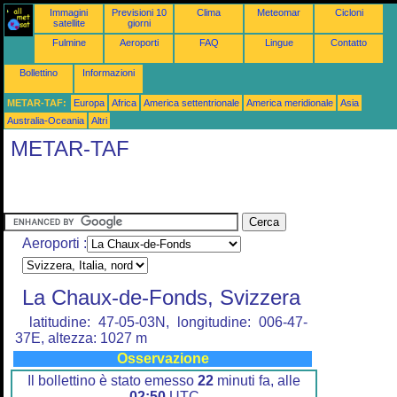
Immagini
Previsioni 10
Clima
Meteomar
Cicloni
satellite
giorni
Fulmine
Aeroporti
FAQ
Lingue
Contatto
Bollettino
Informazioni
METAR-TAF:
Europa
Africa
America settentrionale
America meridionale
Asia
Australia-Oceania
Altri
METAR-TAF
Aeroporti :
La Chaux-de-Fonds, Svizzera
latitudine: 47-05-03N, longitudine: 006-47-
37E, altezza: 1027 m
Osservazione
Il bollettino è stato emesso
22
minuti fa, alle
02:50
UTC