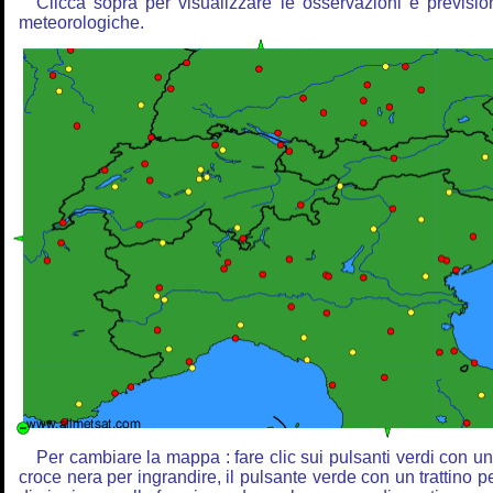
Clicca sopra per visualizzare le osservazioni e previsio
meteorologiche.
Per cambiare la mappa : fare clic sui pulsanti verdi con u
croce nera per ingrandire, il pulsante verde con un trattino p