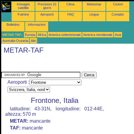
Immagini
Previsioni 10
Clima
Meteomar
Cicloni
satellite
giorni
Fulmine
Aeroporti
FAQ
Lingue
Contatto
Bollettino
Informazioni
METAR-TAF:
Europa
Africa
America settentrionale
America meridionale
Asia
Australia-Oceania
Altri
METAR-TAF
Aeroporti :
Frontone, Italia
latitudine: 43-31N, longitudine: 012-44E,
altezza: 570 m
METAR:
mancante
TAF:
mancante