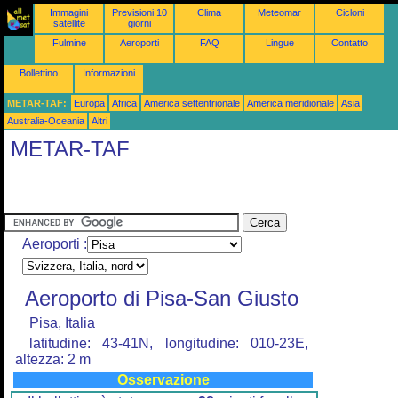
Immagini
Previsioni 10
Clima
Meteomar
Cicloni
satellite
giorni
Fulmine
Aeroporti
FAQ
Lingue
Contatto
Bollettino
Informazioni
METAR-TAF:
Europa
Africa
America settentrionale
America meridionale
Asia
Australia-Oceania
Altri
METAR-TAF
Aeroporti :
Aeroporto di Pisa-San Giusto
Pisa, Italia
latitudine: 43-41N, longitudine: 010-23E,
altezza: 2 m
Osservazione