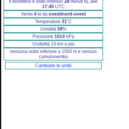
Il bollettino è stato emesso
28
minuti fa, alle
17:45
UTC
Vento
4
kt da
ovest/nord-ovest
Temperature
31
°C
Umidità
59
%
Pressione
1014
hPa
Visibilità 10 km o più
nessuna nube inferiore a 1500 m e nessun
cumulonembo
Cambiare le unità