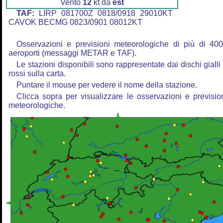
Vento
12
kt da
est
TAF:
LIRP 081700Z 0818/0918 29010KT
CAVOK BECMG 0823/0901 08012KT
Osservazioni e previsioni meteorologiche di più di 40
aeroporti (messaggi METAR e TAF).
Le stazioni disponibili sono rappresentate dai dischi gialli
rossi sulla carta.
Puntare il mouse per vedere il nome della stazione.
Clicca sopra per visualizzare le osservazioni e previsio
meteorologiche.