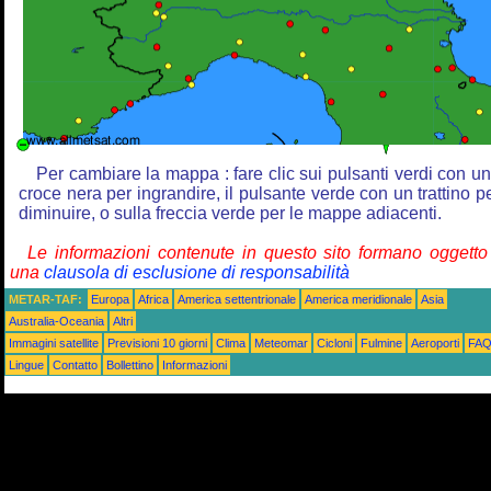
Per cambiare la mappa : fare clic sui pulsanti verdi con u
croce nera per ingrandire, il pulsante verde con un trattino p
diminuire, o sulla freccia verde per le mappe adiacenti.
Le informazioni contenute in questo sito formano oggetto
una
clausola di esclusione di responsabilità
METAR-TAF:
Europa
Africa
America settentrionale
America meridionale
Asia
Australia-Oceania
Altri
Immagini satellite
Previsioni 10 giorni
Clima
Meteomar
Cicloni
Fulmine
Aeroporti
FA
Lingue
Contatto
Bollettino
Informazioni