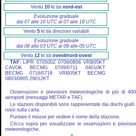
Vento
10
kt da
nord-est
Evoluzione graduale
dal 07 alle 16 UTC al 07 alle 18 UTC
Vento
5
kt da direzioni variabili
Evoluzione graduale
dal 08 alle 03 UTC al 08 alle 05 UTC
Vento
12
kt da
ovest/nord-ovest
TAF:
LIPR 070500Z 0706/0806 VRB05KT
CAVOK BECMG 0709/0711 04010KT
BECMG 0716/0718 VRB05KT BECMG
0803/0805 29012KT
Osservazioni e previsioni meteorologiche di più di 40
aeroporti (messaggi METAR e TAF).
Le stazioni disponibili sono rappresentate dai dischi gialli
rossi sulla carta.
Puntare il mouse per vedere il nome della stazione.
Clicca sopra per visualizzare le osservazioni e previsio
meteorologiche.