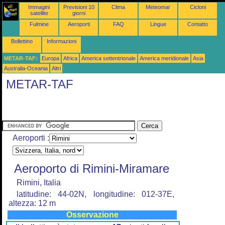
Immagini
Previsioni 10
Clima
Meteomar
Cicloni
satellite
giorni
Fulmine
Aeroporti
FAQ
Lingue
Contatto
Bollettino
Informazioni
METAR-TAF:
Europa
Africa
America settentrionale
America meridionale
Asia
Australia-Oceania
Altri
METAR-TAF
Aeroporti :
Aeroporto di Rimini-Miramare
Rimini, Italia
latitudine: 44-02N, longitudine: 012-37E,
altezza: 12 m
Osservazione