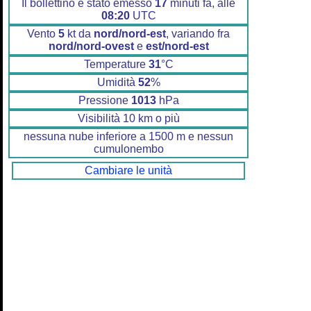
Il bollettino è stato emesso
17
minuti fa, alle
08:20
UTC
Vento
5
kt da
nord/nord-est
, variando fra
nord/nord-ovest
e
est/nord-est
Temperature
31
°C
Umidità
52
%
Pressione
1013
hPa
Visibilità 10 km o più
nessuna nube inferiore a 1500 m e nessun
cumulonembo
Cambiare le unità