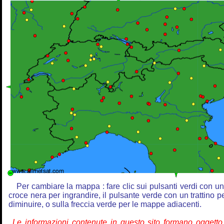
Per cambiare la mappa : fare clic sui pulsanti verdi con u
croce nera per ingrandire, il pulsante verde con un trattino p
diminuire, o sulla freccia verde per le mappe adiacenti.
Le informazioni contenute in questo sito formano oggetto