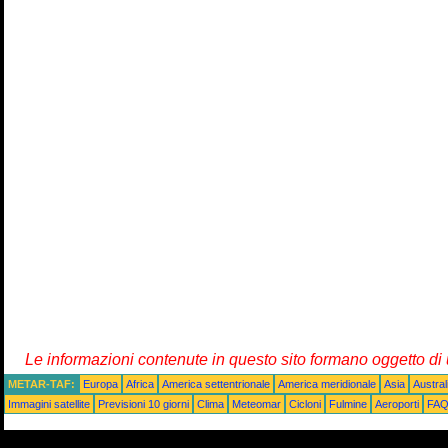
Le informazioni contenute in questo sito formano oggetto d
METAR-TAF:
Europa
Africa
America settentrionale
America meridionale
Asia
Austra
Immagini satellite
Previsioni 10 giorni
Clima
Meteomar
Cicloni
Fulmine
Aeroporti
FA