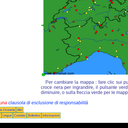
Per cambiare la mappa : fare clic sui p
croce nera per ingrandire, il pulsante verd
diminuire, o sulla freccia verde per le mapp
i una
clausola di esclusione di responsabilità
lia-Oceania
Altri
Q
Lingue
Contatto
Bollettino
Informazioni