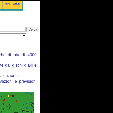
Informazioni
iche di più di 4000
e dai dischi gialli e
a stazione.
vazioni e previsioni