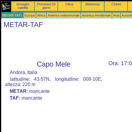
Immagini
Previsioni 10
Clima
Meteomar
Cicloni
satellite
giorni
METAR-TAF:
Europa
Africa
America settentrionale
America meridionale
Asia
Austra
METAR-TAF
Capo Mele
Ora: 17:
Andora, Italia
latitudine: 43-57N, longitudine: 008-10E,
altezza: 220 m
METAR:
mancante
TAF:
mancante