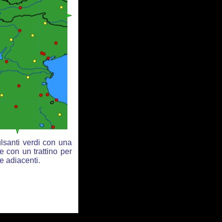
ulsanti verdi con una
e con un trattino per
e adiacenti.