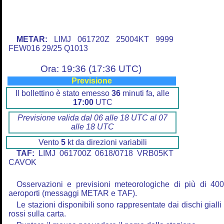
METAR:
LIMJ 061720Z 25004KT 9999
FEW016 29/25 Q1013
Ora: 19:36 (17:36 UTC)
Previsione
Il bollettino è stato emesso
36
minuti fa, alle
17:00
UTC
Previsione valida dal 06 alle 18 UTC al 07
alle 18 UTC
Vento
5
kt da direzioni variabili
TAF:
LIMJ 061700Z 0618/0718 VRB05KT
CAVOK
Osservazioni e previsioni meteorologiche di più di 40
aeroporti (messaggi METAR e TAF).
Le stazioni disponibili sono rappresentate dai dischi gialli
rossi sulla carta.