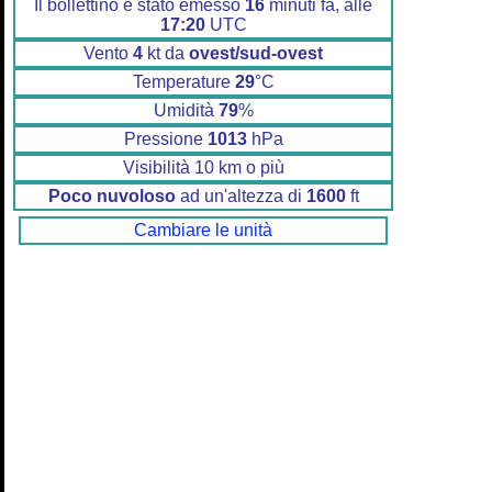
Il bollettino è stato emesso
16
minuti fa, alle
17:20
UTC
Vento
4
kt da
ovest/sud-ovest
Temperature
29
°C
Umidità
79
%
Pressione
1013
hPa
Visibilità 10 km o più
Poco nuvoloso
ad un'altezza di
1600
ft
Cambiare le unità