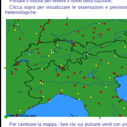
Puntare il mouse per vedere il nome della stazione.
Clicca sopra per visualizzare le osservazioni e previsio
meteorologiche.
Per cambiare la mappa : fare clic sui pulsanti verdi con u