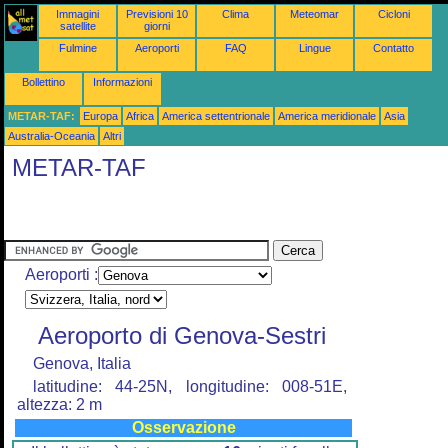
Immagini
Previsioni 10
Clima
Meteomar
Cicloni
satellite
giorni
Fulmine
Aeroporti
FAQ
Lingue
Contatto
Bollettino
Informazioni
METAR-TAF:
Europa
Africa
America settentrionale
America meridionale
Asia
Australia-Oceania
Altri
METAR-TAF
Aeroporti :
Aeroporto di Genova-Sestri
Genova, Italia
latitudine: 44-25N, longitudine: 008-51E,
altezza: 2 m
Osservazione