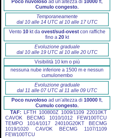
Poco nuvoloso
ad un'altezza di
10000
ft,
Cumulo congesto.
Temporaneamente
dal 10 alle 14 UTC al 10 alle 17 UTC
Vento
10
kt da
ovest/sud-ovest
con raffiche
fino a
20
kt
Evoluzione graduale
dal 10 alle 19 UTC al 10 alle 20 UTC
Visibilità 10 km o più
nessuna nube inferiore a 1500 m e nessun
cumulonembo
Evoluzione graduale
dal 11 alle 07 UTC al 11 alle 09 UTC
Poco nuvoloso
ad un'altezza di
10000
ft,
Cumulo congesto.
TAF:
LFTH 100800Z 1009/1109 22010KT
CAVOK BECMG 1010/1012 FEW100TCU
TEMPO 1014/1017 24010G20KT BECMG
1019/1020 CAVOK BECMG 1107/1109
FEW100TCU