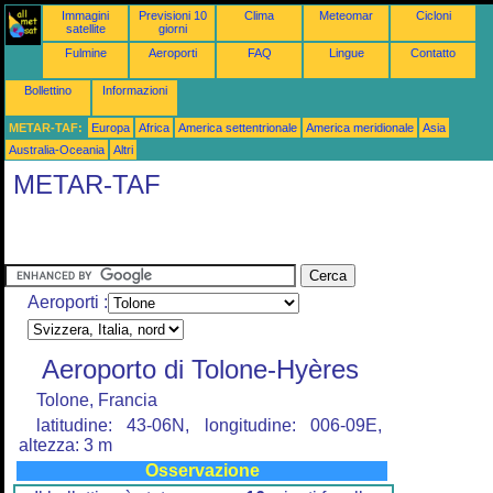
Immagini
Previsioni 10
Clima
Meteomar
Cicloni
satellite
giorni
Fulmine
Aeroporti
FAQ
Lingue
Contatto
Bollettino
Informazioni
METAR-TAF:
Europa
Africa
America settentrionale
America meridionale
Asia
Australia-Oceania
Altri
METAR-TAF
Aeroporti :
Aeroporto di Tolone-Hyères
Tolone, Francia
latitudine: 43-06N, longitudine: 006-09E,
altezza: 3 m
Osservazione