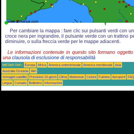
Per cambiare la mappa : fare clic sui pulsanti verdi con u
croce nera per ingrandire, il pulsante verde con un trattino p
diminuire, o sulla freccia verde per le mappe adiacenti.
Le informazioni contenute in questo sito formano oggetto
una
clausola di esclusione di responsabilità
METAR-TAF:
Europa
Africa
America settentrionale
America meridionale
Asia
Australia-Oceania
Altri
Immagini satellite
Previsioni 10 giorni
Clima
Meteomar
Cicloni
Fulmine
Aeroporti
FA
Lingue
Contatto
Bollettino
Informazioni