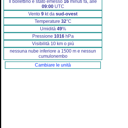
Il bollettino è stato emesso
16
minuti fa, alle
09:00
UTC
Vento
9
kt da
sud-ovest
Temperature
32
°C
Umidità
49
%
Pressione
1016
hPa
Visibilità 10 km o più
nessuna nube inferiore a 1500 m e nessun
cumulonembo
Cambiare le unità