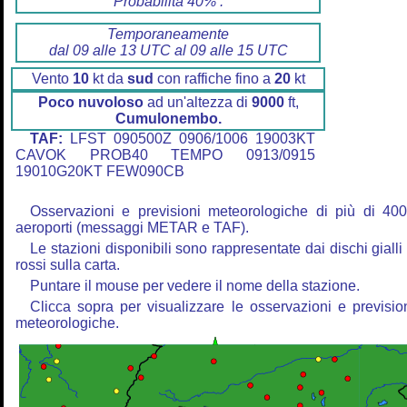
Probabilità 40% :
Temporaneamente
dal 09 alle 13 UTC al 09 alle 15 UTC
Vento
10
kt da
sud
con raffiche fino a
20
kt
Poco nuvoloso
ad un'altezza di
9000
ft,
Cumulonembo.
TAF:
LFST 090500Z 0906/1006 19003KT
CAVOK PROB40 TEMPO 0913/0915
19010G20KT FEW090CB
Osservazioni e previsioni meteorologiche di più di 40
aeroporti (messaggi METAR e TAF).
Le stazioni disponibili sono rappresentate dai dischi gialli
rossi sulla carta.
Puntare il mouse per vedere il nome della stazione.
Clicca sopra per visualizzare le osservazioni e previsio
meteorologiche.