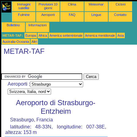
Immagini
Previsioni 10
Clima
Meteomar
Cicloni
satellite
giorni
Fulmine
Aeroporti
FAQ
Lingue
Contatto
Bollettino
Informazioni
METAR-TAF:
Europa
Africa
America settentrionale
America meridionale
Asia
Australia-Oceania
Altri
METAR-TAF
Aeroporti :
Aeroporto di Strasburgo-
Entzheim
Strasburgo, Francia
latitudine: 48-33N, longitudine: 007-38E,
altezza: 153 m