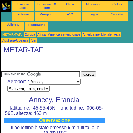
Immagini
Previsioni 10
Clima
Meteomar
Cicloni
satellite
giorni
Fulmine
Aeroporti
FAQ
Lingue
Contatto
Bollettino
Informazioni
METAR-TAF:
Europa
Africa
America settentrionale
America meridionale
Asia
Australia-Oceania
Altri
METAR-TAF
Aeroporti :
Annecy, Francia
latitudine: 45-55-45N, longitudine: 006-05-
56E, altezza: 463 m
Osservazione
Il bollettino è stato emesso
6
minuti fa, alle
18:30
UTC