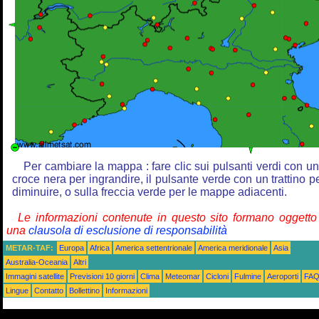
Per cambiare la mappa : fare clic sui pulsanti verdi con u
croce nera per ingrandire, il pulsante verde con un trattino p
diminuire, o sulla freccia verde per le mappe adiacenti.
Le informazioni contenute in questo sito formano oggetto
una
clausola di esclusione di responsabilità
METAR-TAF:
Europa
Africa
America settentrionale
America meridionale
Asia
Australia-Oceania
Altri
Immagini satellite
Previsioni 10 giorni
Clima
Meteomar
Cicloni
Fulmine
Aeroporti
FA
Lingue
Contatto
Bollettino
Informazioni