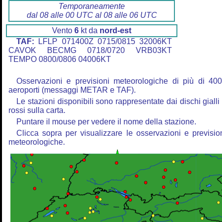
Temporaneamente
dal 08 alle 00 UTC al 08 alle 06 UTC
Vento
6
kt da
nord-est
TAF:
LFLP 071400Z 0715/0815 32006KT
CAVOK BECMG 0718/0720 VRB03KT
TEMPO 0800/0806 04006KT
Osservazioni e previsioni meteorologiche di più di 40
aeroporti (messaggi METAR e TAF).
Le stazioni disponibili sono rappresentate dai dischi gialli
rossi sulla carta.
Puntare il mouse per vedere il nome della stazione.
Clicca sopra per visualizzare le osservazioni e previsio
meteorologiche.