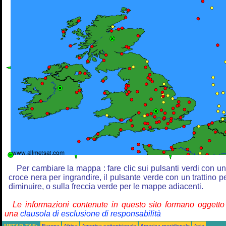
Per cambiare la mappa : fare clic sui pulsanti verdi con u
croce nera per ingrandire, il pulsante verde con un trattino p
diminuire, o sulla freccia verde per le mappe adiacenti.
Le informazioni contenute in questo sito formano oggetto
una
clausola di esclusione di responsabilità