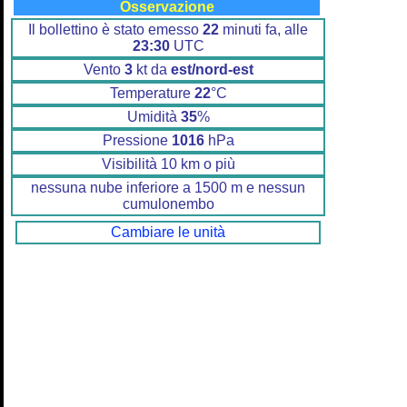
Osservazione
Il bollettino è stato emesso
22
minuti fa, alle
23:30
UTC
Vento
3
kt da
est/nord-est
Temperature
22
°C
Umidità
35
%
Pressione
1016
hPa
Visibilità 10 km o più
nessuna nube inferiore a 1500 m e nessun
cumulonembo
Cambiare le unità