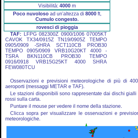
Visibilità:
4000
m
Poco nuvoloso
ad un'altezza di
8000
ft,
Cumulo congesto.
rovesci di pioggia
TAF:
LFPG 082300Z 0900/1006 07005KT
CAVOK TX34/0915Z TN19/0905Z TEMPO
0905/0909 -SHRA SCT110CB PROB30
TEMPO 0905/0909 VRB10G20KT 4000 -
TSRA BKN110CB PROB30 TEMPO
0916/0918 VRB15G25KT 4000 SHRA
FEW080TCU
Osservazioni e previsioni meteorologiche di più di 40
aeroporti (messaggi METAR e TAF).
Le stazioni disponibili sono rappresentate dai dischi gialli
rossi sulla carta.
Puntare il mouse per vedere il nome della stazione.
Clicca sopra per visualizzare le osservazioni e previsio
meteorologiche.