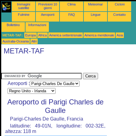
Immagini
Previsioni 10
Clima
Meteomar
Cicloni
satellite
giorni
Fulmine
Aeroporti
FAQ
Lingue
Contatto
Bollettino
Informazioni
METAR-TAF:
Europa
Africa
America settentrionale
America meridionale
Asia
Australia-Oceania
Altri
METAR-TAF
Aeroporti :
Aeroporto di Parigi Charles de
Gaulle
Parigi-Charles De Gaulle, Francia
latitudine: 49-01N, longitudine: 002-32E,
altezza: 118 m