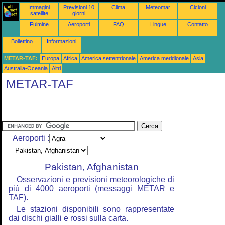
Immagini
Previsioni 10
Clima
Meteomar
Cicloni
satellite
giorni
Fulmine
Aeroporti
FAQ
Lingue
Contatto
Bollettino
Informazioni
METAR-TAF:
Europa
Africa
America settentrionale
America meridionale
Asia
Australia-Oceania
Altri
METAR-TAF
Aeroporti :
Pakistan, Afghanistan
Osservazioni e previsioni meteorologiche di
più di 4000 aeroporti (messaggi METAR e
TAF).
Le stazioni disponibili sono rappresentate
dai dischi gialli e rossi sulla carta.