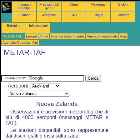
Immagini
Previsioni 10
Clima
Meteomar
Cicloni
satellite
giorni
Fulmine
Aeroporti
FAQ
Lingue
Contatto
Bollettino
Informazioni
METAR-TAF:
Europa
Africa
America settentrionale
America meridionale
Asia
Australia-Oceania
Altri
METAR-TAF
Aeroporti :
Nuova Zelanda
Osservazioni e previsioni meteorologiche di
più di 4000 aeroporti (messaggi METAR e
TAF).
Le stazioni disponibili sono rappresentate
dai dischi gialli e rossi sulla carta.