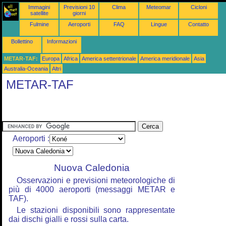
Immagini
Previsioni 10
Clima
Meteomar
Cicloni
satellite
giorni
Fulmine
Aeroporti
FAQ
Lingue
Contatto
Bollettino
Informazioni
METAR-TAF:
Europa
Africa
America settentrionale
America meridionale
Asia
Australia-Oceania
Altri
METAR-TAF
Aeroporti :
Nuova Caledonia
Osservazioni e previsioni meteorologiche di
più di 4000 aeroporti (messaggi METAR e
TAF).
Le stazioni disponibili sono rappresentate
dai dischi gialli e rossi sulla carta.