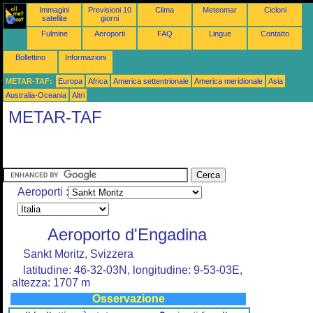
Immagini
Previsioni 10
Clima
Meteomar
Cicloni
satellite
giorni
Fulmine
Aeroporti
FAQ
Lingue
Contatto
Bollettino
Informazioni
METAR-TAF:
Europa
Africa
America settentrionale
America meridionale
Asia
Australia-Oceania
Altri
METAR-TAF
Aeroporti :
Aeroporto d'Engadina
Sankt Moritz, Svizzera
latitudine: 46-32-03N, longitudine: 9-53-03E,
altezza: 1707 m
Osservazione