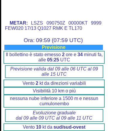
METAR:
LSZS 090750Z 00000KT 9999
FEW020 17/13 Q1027 RMK E TL170
Ora: 09:59 (07:59 UTC)
Previsione
Il bollettino è stato emesso
2
ore e
34
minuti fa,
alle
05:25
UTC
Previsione valida dal 09 alle 06 UTC al 09
alle 15 UTC
Vento
2
kt da direzioni variabili
Visibilità 10 km o più
nessuna nube inferiore a 1500 m e nessun
cumulonembo
Evoluzione graduale
dal 09 alle 09 UTC al 09 alle 11 UTC
Vento
10
kt da
sud/sud-ovest