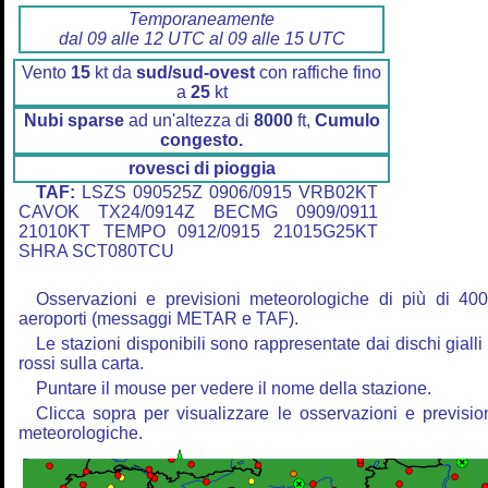
Temporaneamente
dal 09 alle 12 UTC al 09 alle 15 UTC
Vento
15
kt da
sud/sud-ovest
con raffiche fino
a
25
kt
Nubi sparse
ad un'altezza di
8000
ft,
Cumulo
congesto.
rovesci di pioggia
TAF:
LSZS 090525Z 0906/0915 VRB02KT
CAVOK TX24/0914Z BECMG 0909/0911
21010KT TEMPO 0912/0915 21015G25KT
SHRA SCT080TCU
Osservazioni e previsioni meteorologiche di più di 40
aeroporti (messaggi METAR e TAF).
Le stazioni disponibili sono rappresentate dai dischi gialli
rossi sulla carta.
Puntare il mouse per vedere il nome della stazione.
Clicca sopra per visualizzare le osservazioni e previsio
meteorologiche.