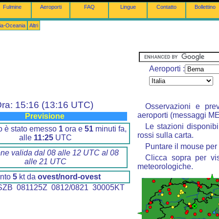
Fulmine
Aeroporti
FAQ
Lingue
Contatto
Bollettino
lia-Oceania
Altri
Aeroporti :
ra: 15:16 (13:16 UTC)
Osservazioni e prev
aeroporti (messaggi M
Previsione
Le stazioni disponibi
ino è stato emesso
1
ora e
51
minuti fa,
rossi sulla carta.
alle
11:25
UTC
Puntare il mouse per 
one valida dal 08 alle 12 UTC al 08
Clicca sopra per vis
alle 21 UTC
meteorologiche.
nto
5
kt da
ovest/nord-ovest
ZB 081125Z 0812/0821 30005KT