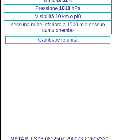
Umidità
31
%
Pressione
1018
hPa
Visibilità 10 km o più
nessuna nube inferiore a 1500 m e nessun
cumulonembo
Cambiare le unità
METAR:
LSZB 081250Z 29007KT 260V330