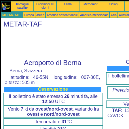
Immagini
Previsioni 10
Clima
Meteomar
Cicloni
satellite
giorni
METAR-TAF:
Europa
Africa
America settentrionale
America meridionale
Asia
Austra
METAR-TAF
Aeroporto di Berna
O
Berna, Svizzera
Il bollett
latitudine: 46-55N, longitudine: 007-30E,
altezza: 505 m
Osservazione
Previsi
Il bollettino è stato emesso
26
minuti fa, alle
12:50
UTC
Ve
Vento
7
kt da
ovest/nord-ovest
, variando fra
TAF:
LS
ovest
e
nord/nord-ovest
CAVOK
Temperature
31
°C