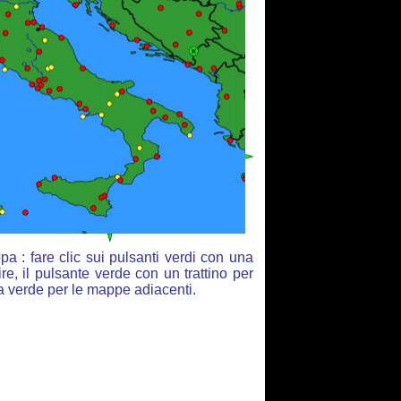
a : fare clic sui pulsanti verdi con una
re, il pulsante verde con un trattino per
ia verde per le mappe adiacenti.