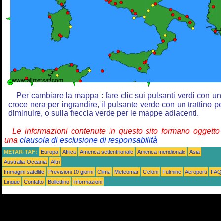
Per cambiare la mappa : fare clic sui pulsanti verdi con u
croce nera per ingrandire, il pulsante verde con un trattino p
diminuire, o sulla freccia verde per le mappe adiacenti.
Le informazioni contenute in questo sito formano oggetto
una
clausola di esclusione di responsabilità
METAR-TAF:
Europa
Africa
America settentrionale
America meridionale
Asia
Australia-Oceania
Altri
Immagini satellite
Previsioni 10 giorni
Clima
Meteomar
Cicloni
Fulmine
Aeroporti
FA
Lingue
Contatto
Bollettino
Informazioni