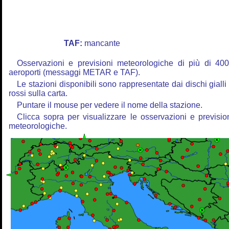
TAF:
mancante
Osservazioni e previsioni meteorologiche di più di 40
aeroporti (messaggi METAR e TAF).
Le stazioni disponibili sono rappresentate dai dischi gialli
rossi sulla carta.
Puntare il mouse per vedere il nome della stazione.
Clicca sopra per visualizzare le osservazioni e previsio
meteorologiche.