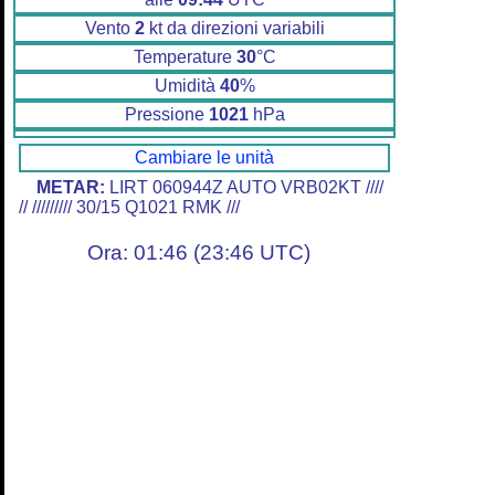
Vento
2
kt da direzioni variabili
Temperature
30
°C
Umidità
40
%
Pressione
1021
hPa
Cambiare le unità
METAR:
LIRT 060944Z AUTO VRB02KT ////
// ///////// 30/15 Q1021 RMK ///
Ora: 01:46 (23:46 UTC)