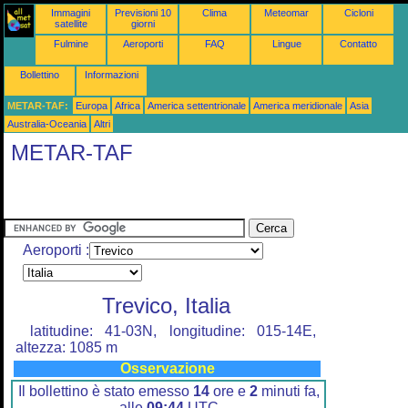
Immagini
Previsioni 10
Clima
Meteomar
Cicloni
satellite
giorni
Fulmine
Aeroporti
FAQ
Lingue
Contatto
Bollettino
Informazioni
METAR-TAF:
Europa
Africa
America settentrionale
America meridionale
Asia
Australia-Oceania
Altri
METAR-TAF
Aeroporti :
Trevico, Italia
latitudine: 41-03N, longitudine: 015-14E,
altezza: 1085 m
Osservazione
Il bollettino è stato emesso
14
ore e
2
minuti fa,
alle
09:44
UTC