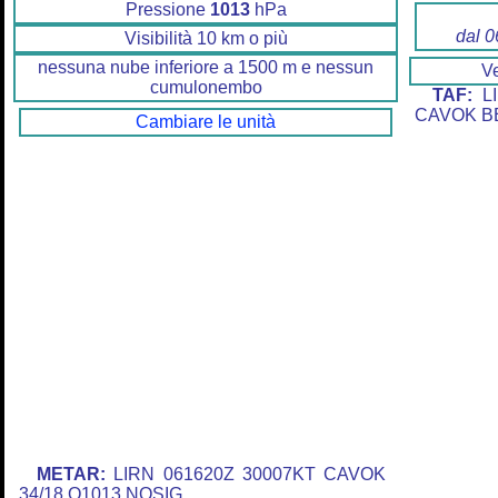
Pressione
1013
hPa
dal 0
Visibilità 10 km o più
nessuna nube inferiore a 1500 m e nessun
V
cumulonembo
TAF:
LI
CAVOK B
Cambiare le unità
METAR:
LIRN 061620Z 30007KT CAVOK
34/18 Q1013 NOSIG