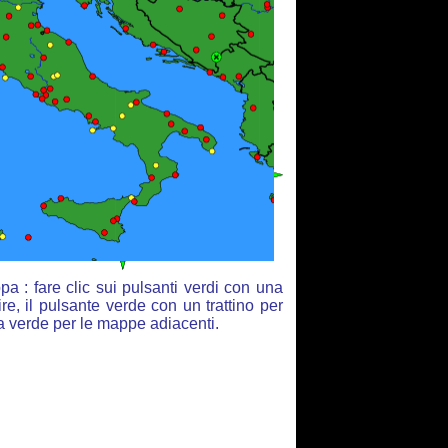
a : fare clic sui pulsanti verdi con una
re, il pulsante verde con un trattino per
ia verde per le mappe adiacenti.