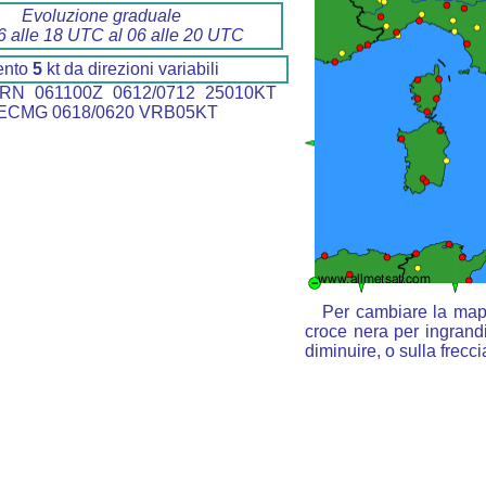
Evoluzione graduale
6 alle 18 UTC al 06 alle 20 UTC
ento
5
kt da direzioni variabili
RN 061100Z 0612/0712 25010KT
ECMG 0618/0620 VRB05KT
Per cambiare la mapp
croce nera per ingrandi
diminuire, o sulla frecc