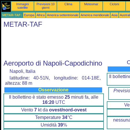
Immagini
Previsioni 10
Clima
Meteomar
Cicloni
satellite
giorni
METAR-TAF:
Europa
Africa
America settentrionale
America meridionale
Asia
Austra
METAR-TAF
Aeroporto di Napoli-Capodichino
O
Napoli, Italia
Il bollett
latitudine: 40-51N, longitudine: 014-18E,
altezza: 88 m
Osservazione
Previsi
Il bollettino è stato emesso
25
minuti fa, alle
16:20
UTC
Ve
Vento
7
kt da
ovest/nord-ovest
Temperature
34
°C
nessuna
Umidità
39
%