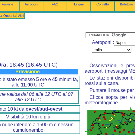
Fulmine
Aeroporti
FAQ
Lingue
Contatto
Bollettino
lia-Oceania
Altri
Aeroporti :
ra: 18:45 (16:45 UTC)
Osservazioni e prev
aeroporti (messaggi M
Previsione
Le stazioni disponibi
ino è stato emesso
5
ore e
45
minuti fa,
rossi sulla carta.
alle
11:00
UTC
Puntare il mouse per 
one valida dal 06 alle 12 UTC al 07
Clicca sopra per vis
alle 12 UTC
meteorologiche.
nto
10
kt da
ovest/sud-ovest
Visibilità 10 km o più
 nube inferiore a 1500 m e nessun
cumulonembo