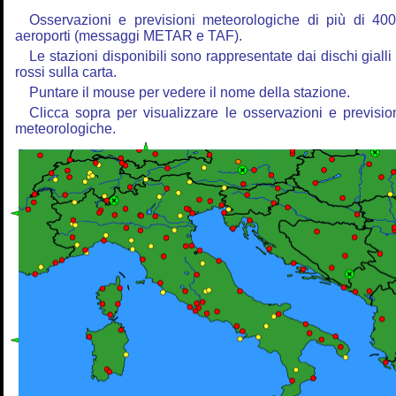
Osservazioni e previsioni meteorologiche di più di 40
aeroporti (messaggi METAR e TAF).
Le stazioni disponibili sono rappresentate dai dischi gialli
rossi sulla carta.
Puntare il mouse per vedere il nome della stazione.
Clicca sopra per visualizzare le osservazioni e previsio
meteorologiche.