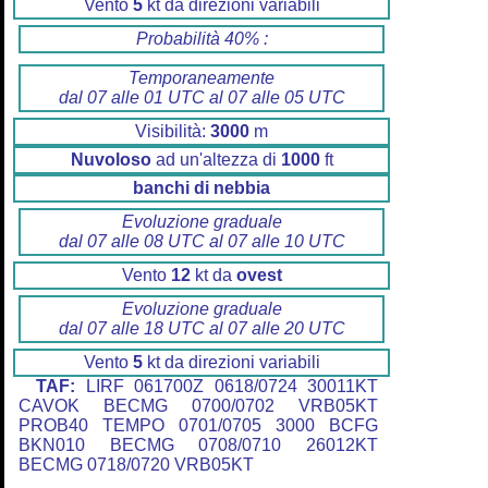
Vento
5
kt da direzioni variabili
Probabilità 40% :
Temporaneamente
dal 07 alle 01 UTC al 07 alle 05 UTC
Visibilità:
3000
m
Nuvoloso
ad un'altezza di
1000
ft
banchi di nebbia
Evoluzione graduale
dal 07 alle 08 UTC al 07 alle 10 UTC
Vento
12
kt da
ovest
Evoluzione graduale
dal 07 alle 18 UTC al 07 alle 20 UTC
Vento
5
kt da direzioni variabili
TAF:
LIRF 061700Z 0618/0724 30011KT
CAVOK BECMG 0700/0702 VRB05KT
PROB40 TEMPO 0701/0705 3000 BCFG
BKN010 BECMG 0708/0710 26012KT
BECMG 0718/0720 VRB05KT