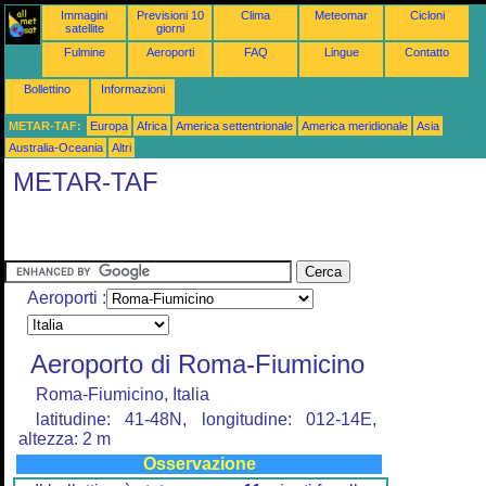
Immagini
Previsioni 10
Clima
Meteomar
Cicloni
satellite
giorni
Fulmine
Aeroporti
FAQ
Lingue
Contatto
Bollettino
Informazioni
METAR-TAF:
Europa
Africa
America settentrionale
America meridionale
Asia
Australia-Oceania
Altri
METAR-TAF
Aeroporti :
Aeroporto di Roma-Fiumicino
Roma-Fiumicino, Italia
latitudine: 41-48N, longitudine: 012-14E,
altezza: 2 m
Osservazione