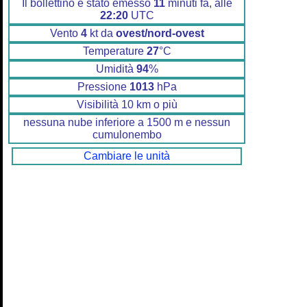
Il bollettino è stato emesso
11
minuti fa, alle
22:20
UTC
Vento
4
kt da
ovest/nord-ovest
Temperature
27
°C
Umidità
94
%
Pressione
1013
hPa
Visibilità 10 km o più
nessuna nube inferiore a 1500 m e nessun
cumulonembo
Cambiare le unità