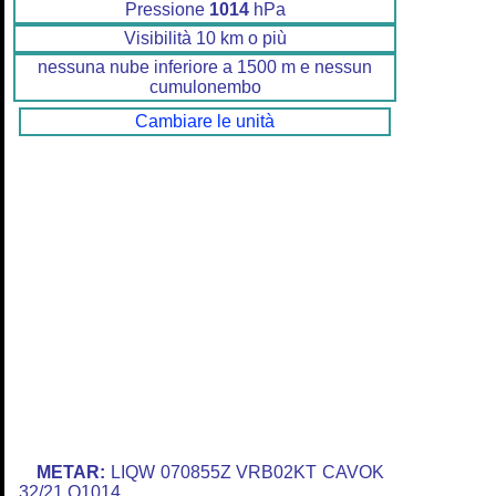
Pressione
1014
hPa
Visibilità 10 km o più
nessuna nube inferiore a 1500 m e nessun
cumulonembo
Cambiare le unità
METAR:
LIQW 070855Z VRB02KT CAVOK
32/21 Q1014