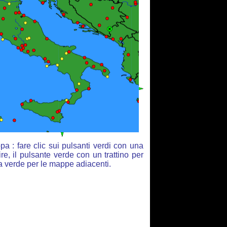
a : fare clic sui pulsanti verdi con una
re, il pulsante verde con un trattino per
ia verde per le mappe adiacenti.