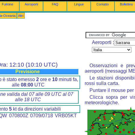
Fulmine
Aeroporti
FAQ
Lingue
Contatto
Bollettino
lia-Oceania
Altri
Aeroporti :
ra: 12:10 (10:10 UTC)
Osservazioni e prev
aeroporti (messaggi M
Previsione
Le stazioni disponibi
ino è stato emesso
2
ore e
10
minuti fa,
rossi sulla carta.
alle
08:00
UTC
Puntare il mouse per 
one valida dal 07 alle 09 UTC al 07
Clicca sopra per vis
alle 18 UTC
meteorologiche.
ento
5
kt da direzioni variabili
QW 070800Z 0709/0718 VRB05KT