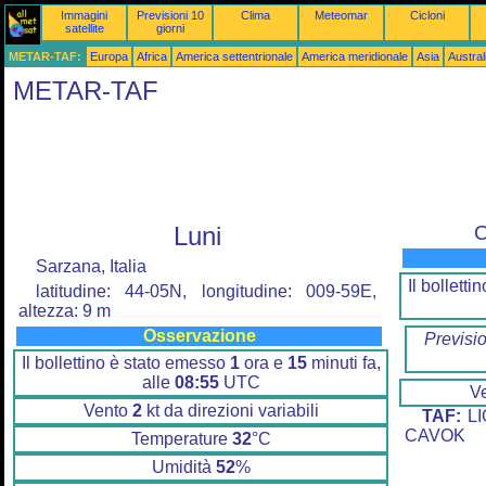
Immagini
Previsioni 10
Clima
Meteomar
Cicloni
satellite
giorni
METAR-TAF:
Europa
Africa
America settentrionale
America meridionale
Asia
Austra
METAR-TAF
Luni
O
Sarzana, Italia
Il bollett
latitudine: 44-05N, longitudine: 009-59E,
altezza: 9 m
Osservazione
Previsi
Il bollettino è stato emesso
1
ora e
15
minuti fa,
alle
08:55
UTC
V
Vento
2
kt da direzioni variabili
TAF:
LI
CAVOK
Temperature
32
°C
Umidità
52
%