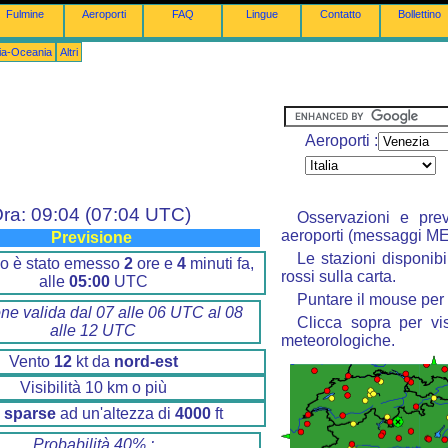
Fulmine
Aeroporti
FAQ
Lingue
Contatto
Bollettino
lia-Oceania
Altri
Aeroporti :
ra: 09:04 (07:04 UTC)
Osservazioni e prev
aeroporti (messaggi M
Previsione
Le stazioni disponibi
tino è stato emesso
2
ore e
4
minuti fa,
rossi sulla carta.
alle
05:00
UTC
Puntare il mouse per 
one valida dal 07 alle 06 UTC al 08
Clicca sopra per vis
alle 12 UTC
meteorologiche.
Vento
12
kt da
nord-est
Visibilità 10 km o più
 sparse
ad un'altezza di
4000
ft
Probabilità 40% :