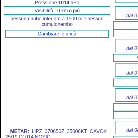
Pressione
1014
hPa
Visibilità 10 km o più
dal 0
nessuna nube inferiore a 1500 m e nessun
cumulonembo
Cambiare le unità
dal 0
dal 0
dal 0
dal 0
METAR:
LIPZ 070650Z 35006KT CAVOK
25/19 Q1014 NOSIG