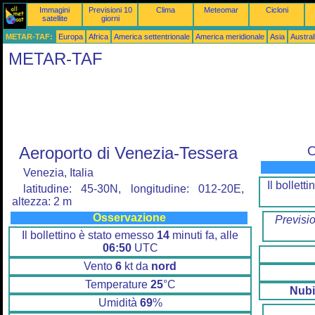
Immagini
Previsioni 10
Clima
Meteomar
Cicloni
satellite
giorni
METAR-TAF:
Europa
Africa
America settentrionale
America meridionale
Asia
Austra
METAR-TAF
Aeroporto di Venezia-Tessera
O
Venezia, Italia
Il bollet
latitudine: 45-30N, longitudine: 012-20E,
altezza: 2 m
Osservazione
Previsi
Il bollettino è stato emesso
14
minuti fa, alle
06:50
UTC
Vento
6
kt da
nord
Temperature
25
°C
Nubi
Umidità
69
%