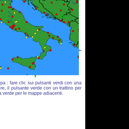
a : fare clic sui pulsanti verdi con una
re, il pulsante verde con un trattino per
ia verde per le mappe adiacenti.