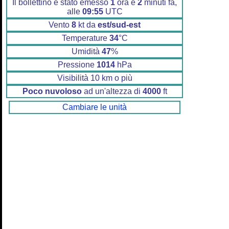
Il bollettino è stato emesso
1
ora e
2
minuti fa,
alle
09:55
UTC
Vento
8
kt da
est/sud-est
Temperature
34
°C
Umidità
47
%
Pressione
1014
hPa
Visibilità 10 km o più
Poco nuvoloso
ad un'altezza di
4000
ft
Cambiare le unità