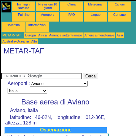
Immagini
Previsioni 10
Clima
Meteomar
Cicloni
satellite
giorni
Fulmine
Aeroporti
FAQ
Lingue
Contatto
Bollettino
Informazioni
METAR-TAF:
Europa
Africa
America settentrionale
America meridionale
Asia
Australia-Oceania
Altri
METAR-TAF
Aeroporti :
Base aerea di Aviano
Aviano, Italia
latitudine: 46-02N, longitudine: 012-36E,
altezza: 128 m
Osservazione