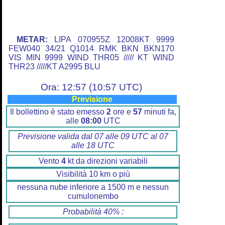
METAR:
LIPA 070955Z 12008KT 9999
FEW040 34/21 Q1014 RMK BKN BKN170
VIS MIN 9999 WIND THR05 ///// KT WIND
THR23 /////KT A2995 BLU
Ora: 12:57 (10:57 UTC)
Previsione
Il bollettino è stato emesso
2
ore e
57
minuti fa,
alle
08:00
UTC
Previsione valida dal 07 alle 09 UTC al 07
alle 18 UTC
Vento
4
kt da direzioni variabili
Visibilità 10 km o più
nessuna nube inferiore a 1500 m e nessun
cumulonembo
Probabilità 40% :