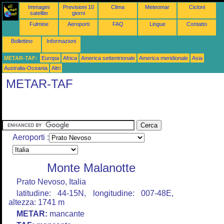
Immagini
Previsioni 10
Clima
Meteomar
Cicloni
satellite
giorni
Fulmine
Aeroporti
FAQ
Lingue
Contatto
Bollettino
Informazioni
METAR-TAF:
Europa
Africa
America settentrionale
America meridionale
Asia
Australia-Oceania
Altri
METAR-TAF
Aeroporti :
Monte Malanotte
Prato Nevoso, Italia
latitudine: 44-15N, longitudine: 007-48E,
altezza: 1741 m
METAR:
mancante