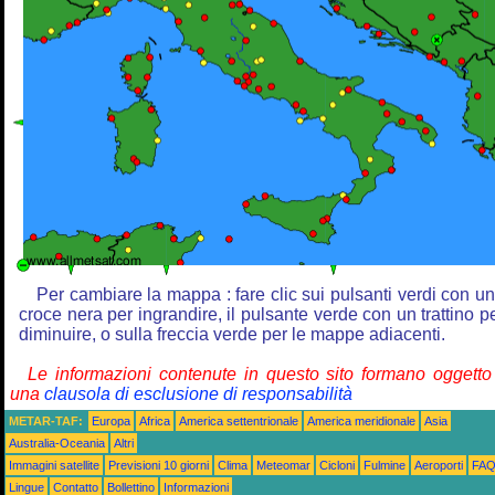
Per cambiare la mappa : fare clic sui pulsanti verdi con u
croce nera per ingrandire, il pulsante verde con un trattino p
diminuire, o sulla freccia verde per le mappe adiacenti.
Le informazioni contenute in questo sito formano oggetto
una
clausola di esclusione di responsabilità
METAR-TAF:
Europa
Africa
America settentrionale
America meridionale
Asia
Australia-Oceania
Altri
Immagini satellite
Previsioni 10 giorni
Clima
Meteomar
Cicloni
Fulmine
Aeroporti
FA
Lingue
Contatto
Bollettino
Informazioni