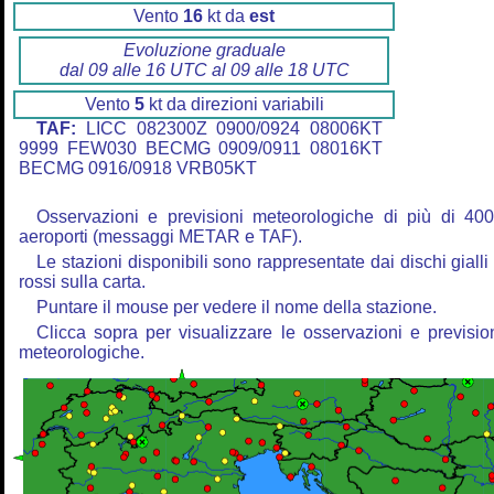
Vento
16
kt da
est
Evoluzione graduale
dal 09 alle 16 UTC al 09 alle 18 UTC
Vento
5
kt da direzioni variabili
TAF:
LICC 082300Z 0900/0924 08006KT
9999 FEW030 BECMG 0909/0911 08016KT
BECMG 0916/0918 VRB05KT
Osservazioni e previsioni meteorologiche di più di 40
aeroporti (messaggi METAR e TAF).
Le stazioni disponibili sono rappresentate dai dischi gialli
rossi sulla carta.
Puntare il mouse per vedere il nome della stazione.
Clicca sopra per visualizzare le osservazioni e previsio
meteorologiche.