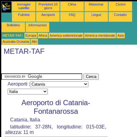
Immagini
Previsioni 10
Clima
Meteomar
Cicloni
satellite
giorni
Fulmine
Aeroporti
FAQ
Lingue
Contatto
Bollettino
Informazioni
METAR-TAF:
Europa
Africa
America settentrionale
America meridionale
Asia
Australia-Oceania
Altri
METAR-TAF
Aeroporti :
Aeroporto di Catania-
Fontanarossa
Catania, Italia
latitudine: 37-28N, longitudine: 015-03E,
altezza: 11 m