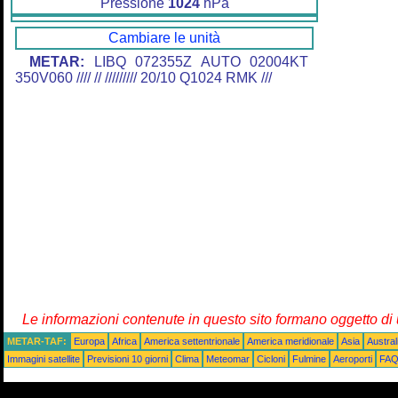
Pressione
1024
hPa
Cambiare le unità
METAR:
LIBQ 072355Z AUTO 02004KT
350V060 //// // ///////// 20/10 Q1024 RMK ///
Le informazioni contenute in questo sito formano oggetto d
METAR-TAF:
Europa
Africa
America settentrionale
America meridionale
Asia
Austra
Immagini satellite
Previsioni 10 giorni
Clima
Meteomar
Cicloni
Fulmine
Aeroporti
FA