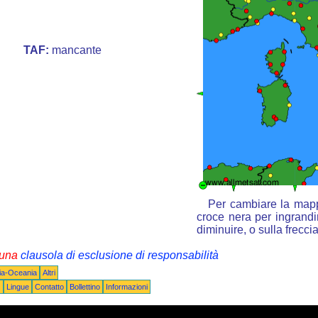
TAF:
mancante
Per cambiare la mappa
croce nera per ingrandir
diminuire, o sulla frecc
i una
clausola di esclusione di responsabilità
lia-Oceania
Altri
Q
Lingue
Contatto
Bollettino
Informazioni