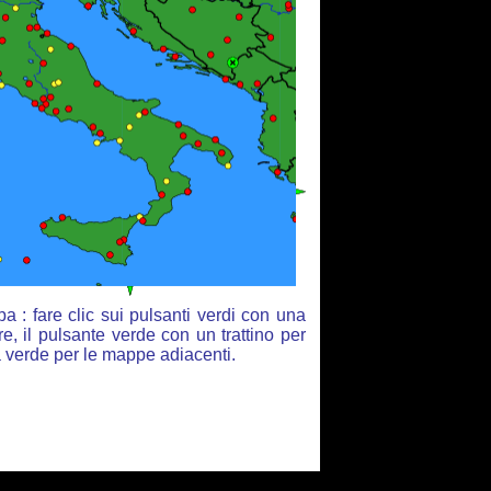
 : fare clic sui pulsanti verdi con una
e, il pulsante verde con un trattino per
ia verde per le mappe adiacenti.