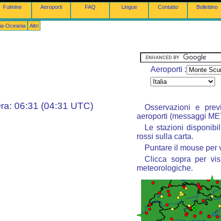
Fulmine
Aeroporti
FAQ
Lingue
Contatto
Bollettino
lia-Oceania
Altri
Aeroporti :
ra: 06:31 (04:31 UTC)
Osservazioni e prev
aeroporti (messaggi M
Le stazioni disponibil
rossi sulla carta.
Puntare il mouse per 
Clicca sopra per vis
meteorologiche.