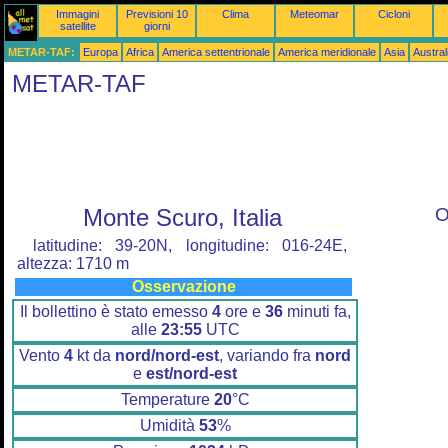
Immagini
Previsioni 10
Clima
Meteomar
Cicloni
satellite
giorni
METAR-TAF:
Europa
Africa
America settentrionale
America meridionale
Asia
Austra
METAR-TAF
Monte Scuro, Italia
O
latitudine: 39-20N, longitudine: 016-24E,
altezza: 1710 m
Osservazione
Il bollettino è stato emesso
4
ore e
36
minuti fa,
alle
23:55
UTC
Vento
4
kt da
nord/nord-est
, variando fra
nord
e
est/nord-est
Temperature
20
°C
Umidità
53
%