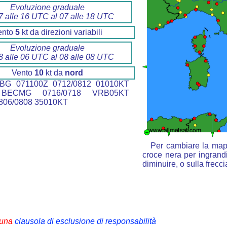
Evoluzione graduale
7 alle 16 UTC al 07 alle 18 UTC
ento
5
kt da direzioni variabili
Evoluzione graduale
8 alle 06 UTC al 08 alle 08 UTC
Vento
10
kt da
nord
BG 071100Z 0712/0812 01010KT
BECMG 0716/0718 VRB05KT
06/0808 35010KT
Per cambiare la mapp
croce nera per ingrandi
diminuire, o sulla frecc
i una
clausola di esclusione di responsabilità