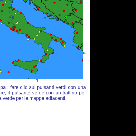
a : fare clic sui pulsanti verdi con una
re, il pulsante verde con un trattino per
ia verde per le mappe adiacenti.