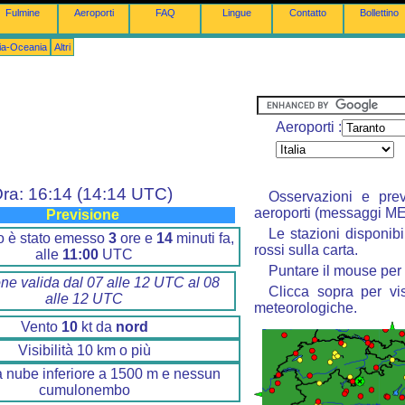
Fulmine
Aeroporti
FAQ
Lingue
Contatto
Bollettino
lia-Oceania
Altri
Aeroporti :
ra: 16:14 (14:14 UTC)
Osservazioni e prev
aeroporti (messaggi M
Previsione
Le stazioni disponibi
ino è stato emesso
3
ore e
14
minuti fa,
rossi sulla carta.
alle
11:00
UTC
Puntare il mouse per 
one valida dal 07 alle 12 UTC al 08
Clicca sopra per vis
alle 12 UTC
meteorologiche.
Vento
10
kt da
nord
Visibilità 10 km o più
 nube inferiore a 1500 m e nessun
cumulonembo