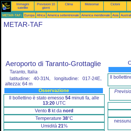
Immagini
Previsioni 10
Clima
Meteomar
Cicloni
satellite
giorni
METAR-TAF:
Europa
Africa
America settentrionale
America meridionale
Asia
Austra
METAR-TAF
Aeroporto di Taranto-Grottaglie
O
Taranto, Italia
Il bollett
latitudine: 40-31N, longitudine: 017-24E,
altezza: 64 m
Osservazione
Previsi
Il bollettino è stato emesso
54
minuti fa, alle
13:20
UTC
Vento
8
kt da
nord
Temperature
38
°C
nessuna
Umidità
21
%