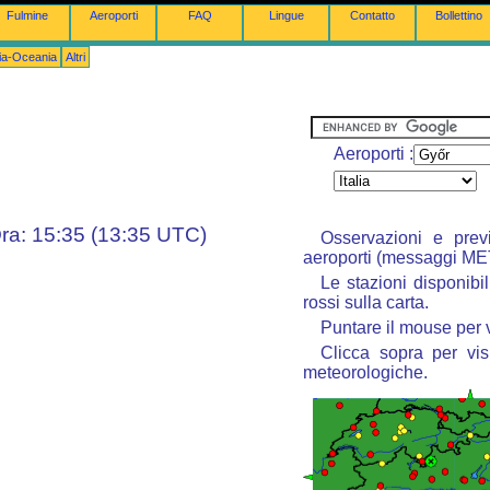
Fulmine
Aeroporti
FAQ
Lingue
Contatto
Bollettino
lia-Oceania
Altri
Aeroporti :
ra: 15:35 (13:35 UTC)
Osservazioni e prev
aeroporti (messaggi M
Le stazioni disponibil
rossi sulla carta.
Puntare il mouse per 
Clicca sopra per vis
meteorologiche.