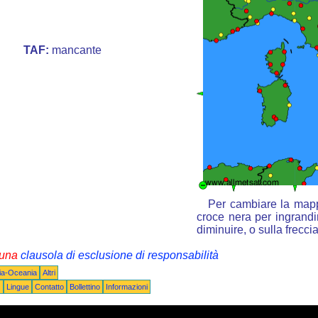
TAF:
mancante
Per cambiare la mappa
croce nera per ingrandir
diminuire, o sulla frecc
i una
clausola di esclusione di responsabilità
lia-Oceania
Altri
Q
Lingue
Contatto
Bollettino
Informazioni