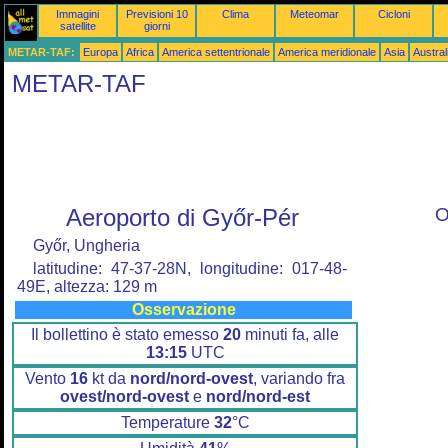
Immagini
Previsioni 10
Clima
Meteomar
Cicloni
satellite
giorni
METAR-TAF:
Europa
Africa
America settentrionale
America meridionale
Asia
Austra
METAR-TAF
Aeroporto di Győr-Pér
O
Győr, Ungheria
latitudine: 47-37-28N, longitudine: 017-48-
49E, altezza: 129 m
Osservazione
Il bollettino è stato emesso
20
minuti fa, alle
13:15
UTC
Vento
16
kt da
nord/nord-ovest
, variando fra
ovest/nord-ovest
e
nord/nord-est
Temperature
32
°C