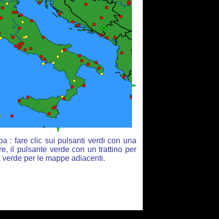
 : fare clic sui pulsanti verdi con una
e, il pulsante verde con un trattino per
ia verde per le mappe adiacenti.