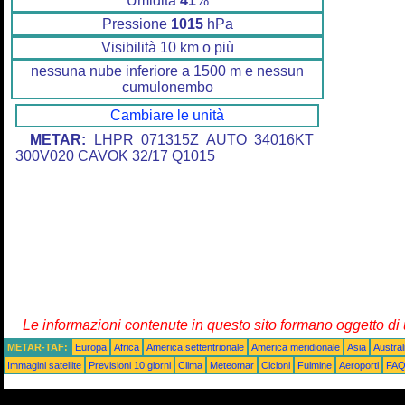
Umidità
41
%
Pressione
1015
hPa
Visibilità 10 km o più
nessuna nube inferiore a 1500 m e nessun
cumulonembo
Cambiare le unità
METAR:
LHPR 071315Z AUTO 34016KT
300V020 CAVOK 32/17 Q1015
Le informazioni contenute in questo sito formano oggetto d
METAR-TAF:
Europa
Africa
America settentrionale
America meridionale
Asia
Austra
Immagini satellite
Previsioni 10 giorni
Clima
Meteomar
Cicloni
Fulmine
Aeroporti
FA