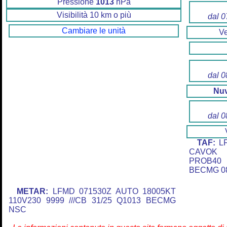
Pressione
1013
hPa
Visibilità 10 km o più
dal 0
Cambiare le unità
V
dal 0
Nu
dal 0
TAF:
LF
CAVOK 
PROB40
BECMG 08
METAR:
LFMD 071530Z AUTO 18005KT
110V230 9999 ///CB 31/25 Q1013 BECMG
NSC