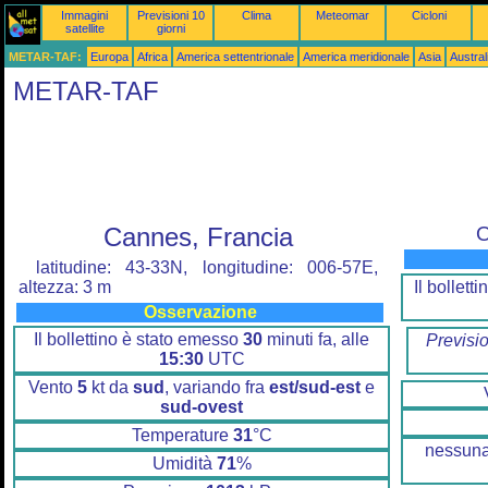
Immagini
Previsioni 10
Clima
Meteomar
Cicloni
satellite
giorni
METAR-TAF:
Europa
Africa
America settentrionale
America meridionale
Asia
Austra
METAR-TAF
Cannes, Francia
O
latitudine: 43-33N, longitudine: 006-57E,
Il bollet
altezza: 3 m
Osservazione
Il bollettino è stato emesso
30
minuti fa, alle
Previsi
15:30
UTC
Vento
5
kt da
sud
, variando fra
est/sud-est
e
sud-ovest
Temperature
31
°C
nessuna
Umidità
71
%