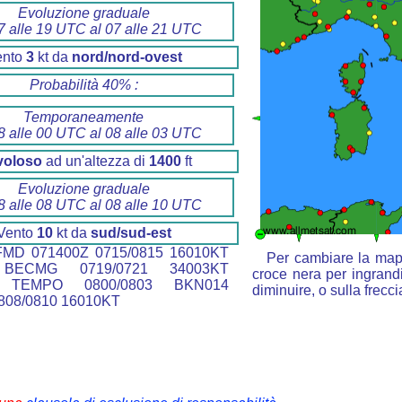
Evoluzione graduale
7 alle 19 UTC al 07 alle 21 UTC
ento
3
kt da
nord/nord-ovest
Probabilità 40% :
Temporaneamente
8 alle 00 UTC al 08 alle 03 UTC
voloso
ad un'altezza di
1400
ft
Evoluzione graduale
8 alle 08 UTC al 08 alle 10 UTC
Vento
10
kt da
sud/sud-est
MD 071400Z 0715/0815 16010KT
Per cambiare la mapp
BECMG 0719/0721 34003KT
croce nera per ingrandi
 TEMPO 0800/0803 BKN014
diminuire, o sulla frecc
08/0810 16010KT