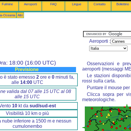
Fulmine
Aeroporti
FAQ
Lingue
Contatto
Bollettino
lia-Oceania
Altri
Aeroporti :
ra: 18:00 (16:00 UTC)
Osservazioni e prev
aeroporti (messaggi M
Previsione
Le stazioni disponibi
tino è stato emesso
2
ore e
0
minuti fa,
rossi sulla carta.
alle
14:00
UTC
Puntare il mouse per 
one valida dal 07 alle 15 UTC al 08
Clicca sopra per vis
alle 15 UTC
meteorologiche.
Vento
10
kt da
sud/sud-est
Visibilità 10 km o più
 nube inferiore a 1500 m e nessun
cumulonembo