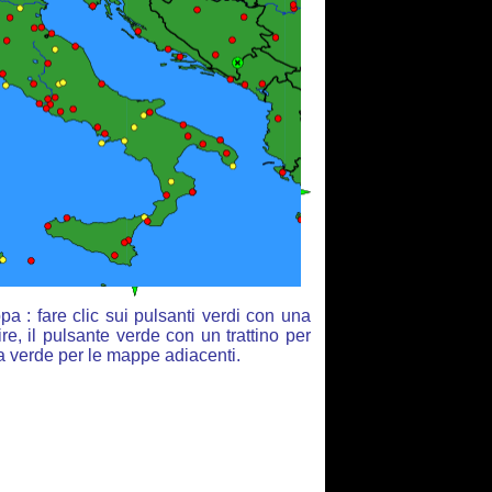
a : fare clic sui pulsanti verdi con una
re, il pulsante verde con un trattino per
ia verde per le mappe adiacenti.