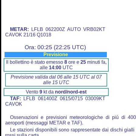
METAR:
LFLB 062200Z AUTO VRB02KT
CAVOK 21/16 Q1018
Ora: 00:25 (22:25 UTC)
Previsione
Il bollettino è stato emesso
8
ore e
25
minuti fa,
alle
14:00
UTC
Previsione valida dal 06 alle 15 UTC al 07
alle 15 UTC
Vento
9
kt da
nord/nord-est
TAF:
LFLB 061400Z 0615/0715 03009KT
CAVOK
Osservazioni e previsioni meteorologiche di più di 40
aeroporti (messaggi METAR e TAF).
Le stazioni disponibili sono rappresentate dai dischi gialli
rossi sulla carta.