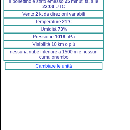
Il bollettino è stato emesso
25
minuti fa, alle
22:00
UTC
Vento
2
kt da direzioni variabili
Temperature
21
°C
Umidità
73
%
Pressione
1018
hPa
Visibilità 10 km o più
nessuna nube inferiore a 1500 m e nessun
cumulonembo
Cambiare le unità