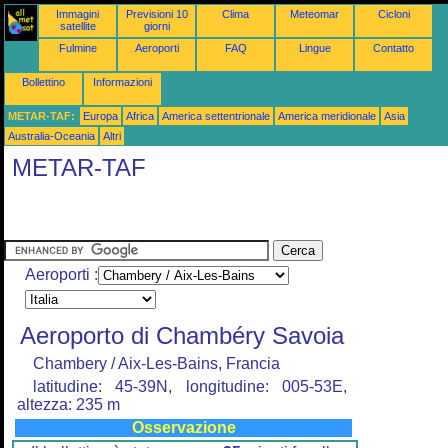
Immagini
Previsioni 10
Clima
Meteomar
Cicloni
satellite
giorni
Fulmine
Aeroporti
FAQ
Lingue
Contatto
Bollettino
Informazioni
METAR-TAF:
Europa
Africa
America settentrionale
America meridionale
Asia
Australia-Oceania
Altri
METAR-TAF
Aeroporti :
Aeroporto di Chambéry Savoia
Chambery / Aix-Les-Bains, Francia
latitudine: 45-39N, longitudine: 005-53E,
altezza: 235 m
Osservazione