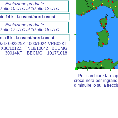
Evoluzione graduale
0 alle 10 UTC al 10 alle 12 UTC
nto
14
kt da
ovest/nord-ovest
Evoluzione graduale
0 alle 17 UTC al 10 alle 18 UTC
nto
6
kt da
ovest/nord-ovest
ZD 092325Z 1000/1024 VRB02KT
X36/1012Z TN18/1004Z BECMG
12 30014KT BECMG 1017/1018
Per cambiare la mapp
croce nera per ingrandi
diminuire, o sulla frecc