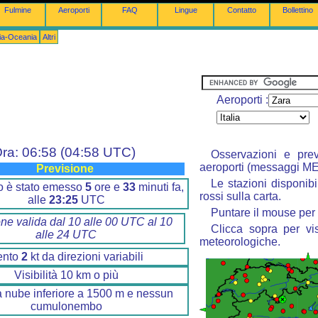
Fulmine
Aeroporti
FAQ
Lingue
Contatto
Bollettino
lia-Oceania
Altri
Aeroporti :
ra: 06:58 (04:58 UTC)
Osservazioni e prev
aeroporti (messaggi M
Previsione
Le stazioni disponibi
ino è stato emesso
5
ore e
33
minuti fa,
rossi sulla carta.
alle
23:25
UTC
Puntare il mouse per 
one valida dal 10 alle 00 UTC al 10
Clicca sopra per vis
alle 24 UTC
meteorologiche.
ento
2
kt da direzioni variabili
Visibilità 10 km o più
 nube inferiore a 1500 m e nessun
cumulonembo