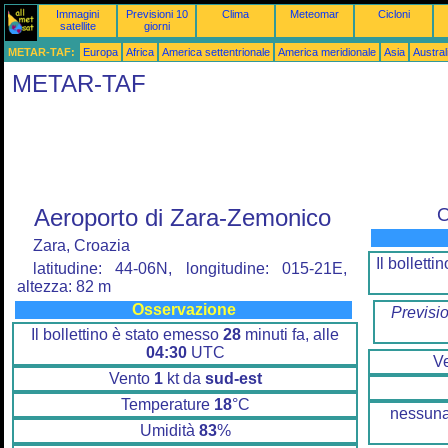
Immagini
Previsioni 10
Clima
Meteomar
Cicloni
satellite
giorni
METAR-TAF:
Europa
Africa
America settentrionale
America meridionale
Asia
Austra
METAR-TAF
Aeroporto di Zara-Zemonico
O
Zara, Croazia
Il bollett
latitudine: 44-06N, longitudine: 015-21E,
altezza: 82 m
Osservazione
Previsi
Il bollettino è stato emesso
28
minuti fa, alle
04:30
UTC
V
Vento
1
kt da
sud-est
Temperature
18
°C
nessuna
Umidità
83
%