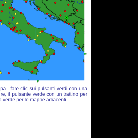
a : fare clic sui pulsanti verdi con una
re, il pulsante verde con un trattino per
ia verde per le mappe adiacenti.