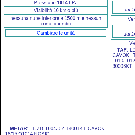
Pressione
1014
hPa
dal 1
Visibilità 10 km o più
nessuna nube inferiore a 1500 m e nessun
Ve
cumulonembo
Cambiare le unità
dal 1
Ve
TAF:
LD
CAVOK T
1010/10
30006KT
METAR:
LDZD 100430Z 14001KT CAVOK
18/15 Q1014 NOSIG