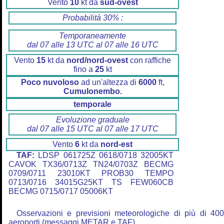
Vento
10
kt da
sud-ovest
Probabilità 30% :
Temporaneamente
dal 07 alle 13 UTC al 07 alle 16 UTC
Vento
15
kt da
nord/nord-ovest
con raffiche
fino a
25
kt
Poco nuvoloso
ad un'altezza di
6000
ft,
Cumulonembo.
temporale
Evoluzione graduale
dal 07 alle 15 UTC al 07 alle 17 UTC
Vento
6
kt da
nord-est
TAF:
LDSP 061725Z 0618/0718 32005KT
CAVOK TX36/0713Z TN24/0703Z BECMG
0709/0711 23010KT PROB30 TEMPO
0713/0716 34015G25KT TS FEW060CB
BECMG 0715/0717 05006KT
Osservazioni e previsioni meteorologiche di più di 40
aeroporti (messaggi METAR e TAF).