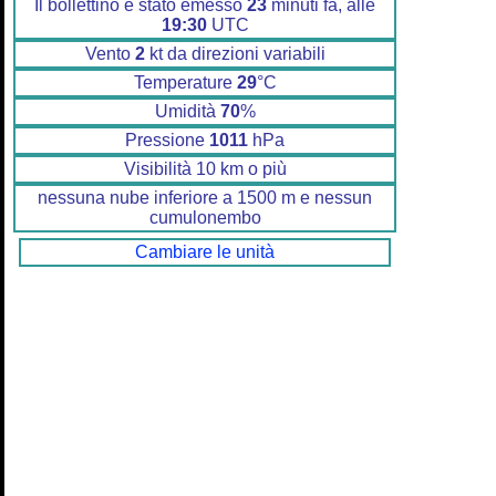
Il bollettino è stato emesso
23
minuti fa, alle
19:30
UTC
Vento
2
kt da direzioni variabili
Temperature
29
°C
Umidità
70
%
Pressione
1011
hPa
Visibilità 10 km o più
nessuna nube inferiore a 1500 m e nessun
cumulonembo
Cambiare le unità