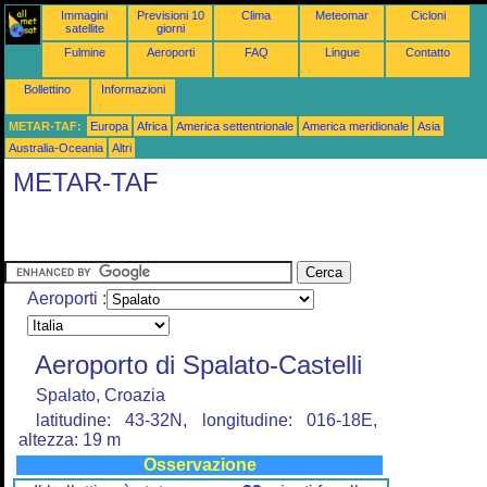
Immagini
Previsioni 10
Clima
Meteomar
Cicloni
satellite
giorni
Fulmine
Aeroporti
FAQ
Lingue
Contatto
Bollettino
Informazioni
METAR-TAF:
Europa
Africa
America settentrionale
America meridionale
Asia
Australia-Oceania
Altri
METAR-TAF
Aeroporti :
Aeroporto di Spalato-Castelli
Spalato, Croazia
latitudine: 43-32N, longitudine: 016-18E,
altezza: 19 m
Osservazione