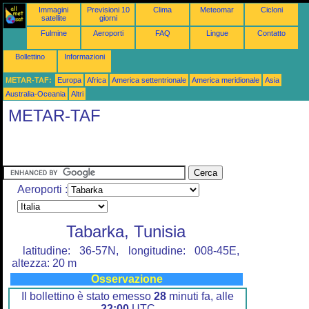
Immagini
Previsioni 10
Clima
Meteomar
Cicloni
satellite
giorni
Fulmine
Aeroporti
FAQ
Lingue
Contatto
Bollettino
Informazioni
METAR-TAF:
Europa
Africa
America settentrionale
America meridionale
Asia
Australia-Oceania
Altri
METAR-TAF
Aeroporti :
Tabarka, Tunisia
latitudine: 36-57N, longitudine: 008-45E,
altezza: 20 m
Osservazione
Il bollettino è stato emesso
28
minuti fa, alle
22:00
UTC