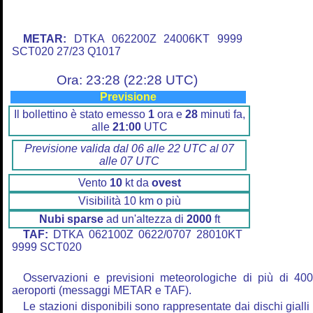
METAR:
DTKA 062200Z 24006KT 9999
SCT020 27/23 Q1017
Ora: 23:28 (22:28 UTC)
Previsione
Il bollettino è stato emesso
1
ora e
28
minuti fa,
alle
21:00
UTC
Previsione valida dal 06 alle 22 UTC al 07
alle 07 UTC
Vento
10
kt da
ovest
Visibilità 10 km o più
Nubi sparse
ad un'altezza di
2000
ft
TAF:
DTKA 062100Z 0622/0707 28010KT
9999 SCT020
Osservazioni e previsioni meteorologiche di più di 40
aeroporti (messaggi METAR e TAF).
Le stazioni disponibili sono rappresentate dai dischi gialli