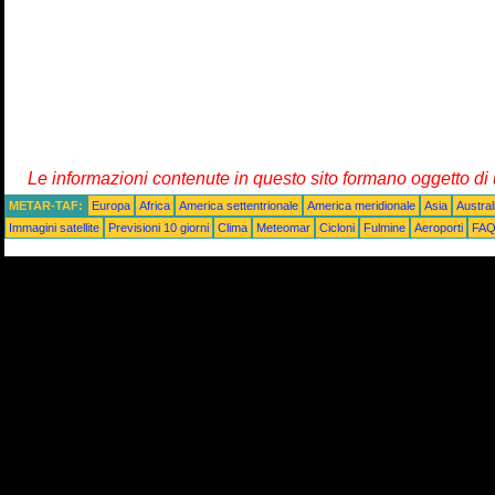
Le informazioni contenute in questo sito formano oggetto d
METAR-TAF:
Europa
Africa
America settentrionale
America meridionale
Asia
Austra
Immagini satellite
Previsioni 10 giorni
Clima
Meteomar
Cicloni
Fulmine
Aeroporti
FA