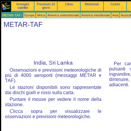
Immagini
Previsioni 10
Clima
Meteomar
Cicloni
satellite
giorni
METAR-TAF:
Europa
Africa
America settentrionale
America meridionale
Asia
Austra
METAR-TAF
India, Sri Lanka
Per ca
pulsanti
Osservazioni e previsioni meteorologiche di
ingrandire,
più di 4000 aeroporti (messaggi METAR e
diminuire,
TAF).
adiacenti.
Le stazioni disponibili sono rappresentate
dai dischi gialli e rossi sulla carta.
Puntare il mouse per vedere il nome della
stazione.
Clicca sopra per visualizzare le
osservazioni e previsioni meteorologiche.