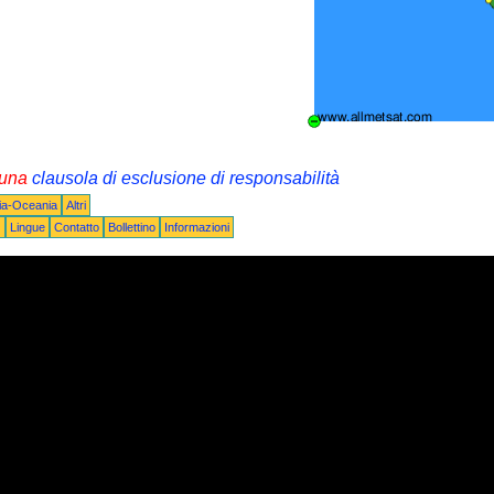
i una
clausola di esclusione di responsabilità
lia-Oceania
Altri
Q
Lingue
Contatto
Bollettino
Informazioni