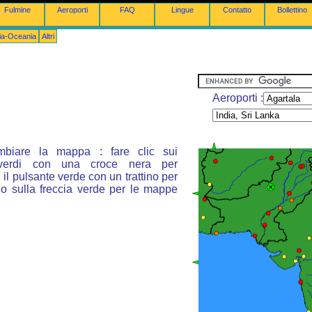
Fulmine
Aeroporti
FAQ
Lingue
Contatto
Bollettino
lia-Oceania
Altri
Aeroporti :
mbiare la mappa : fare clic sui
 verdi con una croce nera per
 il pulsante verde con un trattino per
 o sulla freccia verde per le mappe