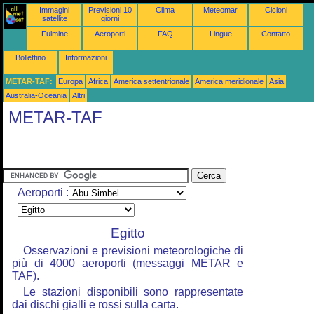
Immagini
Previsioni 10
Clima
Meteomar
Cicloni
satellite
giorni
Fulmine
Aeroporti
FAQ
Lingue
Contatto
Bollettino
Informazioni
METAR-TAF:
Europa
Africa
America settentrionale
America meridionale
Asia
Australia-Oceania
Altri
METAR-TAF
Aeroporti :
Egitto
Osservazioni e previsioni meteorologiche di
più di 4000 aeroporti (messaggi METAR e
TAF).
Le stazioni disponibili sono rappresentate
dai dischi gialli e rossi sulla carta.