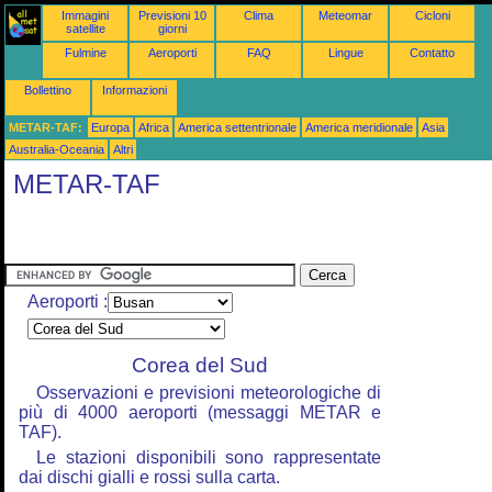
Immagini
Previsioni 10
Clima
Meteomar
Cicloni
satellite
giorni
Fulmine
Aeroporti
FAQ
Lingue
Contatto
Bollettino
Informazioni
METAR-TAF:
Europa
Africa
America settentrionale
America meridionale
Asia
Australia-Oceania
Altri
METAR-TAF
Aeroporti :
Corea del Sud
Osservazioni e previsioni meteorologiche di
più di 4000 aeroporti (messaggi METAR e
TAF).
Le stazioni disponibili sono rappresentate
dai dischi gialli e rossi sulla carta.