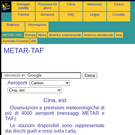
Immagini
Previsioni 10
Clima
Meteomar
Cicloni
satellite
giorni
Fulmine
Aeroporti
FAQ
Lingue
Contatto
Bollettino
Informazioni
METAR-TAF:
Europa
Africa
America settentrionale
America meridionale
Asia
Australia-Oceania
Altri
METAR-TAF
Aeroporti :
Cina, est
Osservazioni e previsioni meteorologiche di
più di 4000 aeroporti (messaggi METAR e
TAF).
Le stazioni disponibili sono rappresentate
dai dischi gialli e rossi sulla carta.