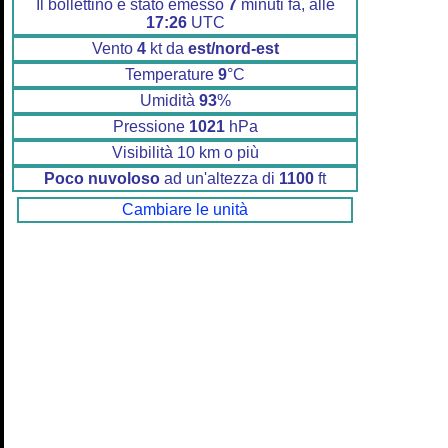
Il bollettino è stato emesso
7
minuti fa, alle
17:26
UTC
Vento
4
kt da
est/nord-est
Temperature
9
°C
Umidità
93
%
Pressione
1021
hPa
Visibilità 10 km o più
Poco nuvoloso
ad un'altezza di
1100
ft
Cambiare le unità