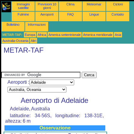
Immagini
Previsioni 10
Clima
Meteomar
Cicloni
satellite
giorni
Fulmine
Aeroporti
FAQ
Lingue
Contatto
Bollettino
Informazioni
METAR-TAF:
Europa
Africa
America settentrionale
America meridionale
Asia
Australia-Oceania
Altri
METAR-TAF
Aeroporti :
Aeroporto di Adelaide
Adelaide, Australia
latitudine: 34-56S, longitudine: 138-31E,
altezza: 6 m
Osservazione