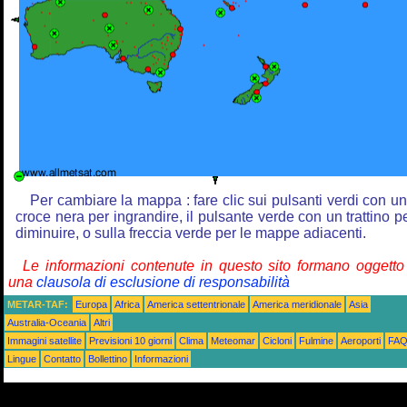
Per cambiare la mappa : fare clic sui pulsanti verdi con u
croce nera per ingrandire, il pulsante verde con un trattino p
diminuire, o sulla freccia verde per le mappe adiacenti.
Le informazioni contenute in questo sito formano oggetto
una
clausola di esclusione di responsabilità
METAR-TAF:
Europa
Africa
America settentrionale
America meridionale
Asia
Australia-Oceania
Altri
Immagini satellite
Previsioni 10 giorni
Clima
Meteomar
Cicloni
Fulmine
Aeroporti
FA
Lingue
Contatto
Bollettino
Informazioni