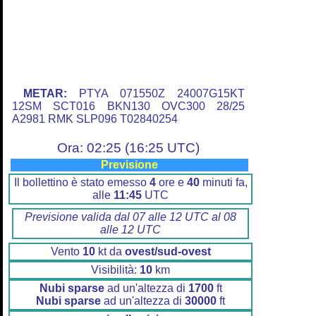
METAR:
PTYA 071550Z 24007G15KT
12SM SCT016 BKN130 OVC300 28/25
A2981 RMK SLP096 T02840254
Ora: 02:25 (16:25 UTC)
Previsione
Il bollettino è stato emesso
4
ore e
40
minuti fa,
alle
11:45
UTC
Previsione valida dal 07 alle 12 UTC al 08
alle 12 UTC
Vento
10
kt da
ovest/sud-ovest
Visibilità:
10
km
Nubi sparse
ad un'altezza di
1700
ft
Nubi sparse
ad un'altezza di
30000
ft