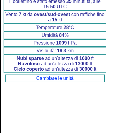
Il bollettino è stato emesso
35
minuti fa, alle
15:50
UTC
Vento
7
kt da
ovest/sud-ovest
con raffiche fino
a
15
kt
Temperature
28
°C
Umidità
84
%
Pressione
1009
hPa
Visibilità:
19.3
km
Nubi sparse
ad un'altezza di
1600
ft
Nuvoloso
ad un'altezza di
13000
ft
Cielo coperto
ad un'altezza di
30000
ft
Cambiare le unità