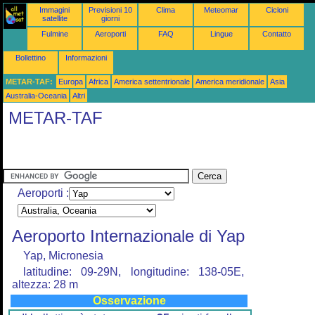
Immagini
Previsioni 10
Clima
Meteomar
Cicloni
satellite
giorni
Fulmine
Aeroporti
FAQ
Lingue
Contatto
Bollettino
Informazioni
METAR-TAF:
Europa
Africa
America settentrionale
America meridionale
Asia
Australia-Oceania
Altri
METAR-TAF
Aeroporti :
Aeroporto Internazionale di Yap
Yap, Micronesia
latitudine: 09-29N, longitudine: 138-05E,
altezza: 28 m
Osservazione