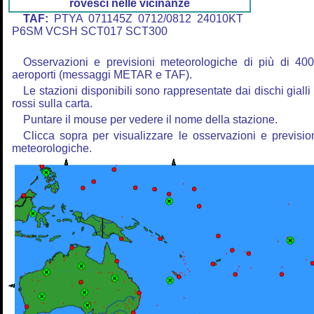
rovesci nelle vicinanze
TAF:
PTYA 071145Z 0712/0812 24010KT
P6SM VCSH SCT017 SCT300
Osservazioni e previsioni meteorologiche di più di 40
aeroporti (messaggi METAR e TAF).
Le stazioni disponibili sono rappresentate dai dischi gialli
rossi sulla carta.
Puntare il mouse per vedere il nome della stazione.
Clicca sopra per visualizzare le osservazioni e previsio
meteorologiche.