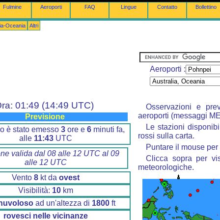
Fulmine
Aeroporti
FAQ
Lingue
Contatto
Bollettino
lia-Oceania
Altri
Aeroporti :
ra: 01:49 (14:49 UTC)
Osservazioni e prev
aeroporti (messaggi M
Previsione
Le stazioni disponibi
tino è stato emesso
3
ore e
6
minuti fa,
rossi sulla carta.
alle
11:43
UTC
Puntare il mouse per 
one valida dal 08 alle 12 UTC al 09
Clicca sopra per vis
alle 12 UTC
meteorologiche.
Vento
8
kt da
ovest
Visibilità:
10
km
nuvoloso
ad un'altezza di
1800
ft
rovesci nelle vicinanze