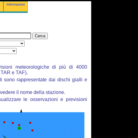
Informazioni
isioni meteorologiche di più di 4000
ETAR e TAF).
li sono rappresentate dai dischi gialli e
vedere il nome della stazione.
ualizzare le osservazioni e previsioni