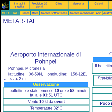
Immagini
Previsioni 10
Clima
Meteomar
Cicloni
satellite
giorni
METAR-TAF:
Europa
Africa
America settentrionale
America meridionale
Asia
Austra
METAR-TAF
Aeroporto internazionale di
O
Pohnpei
Il bollet
Pohnpei, Micronesia
latitudine: 06-59N, longitudine: 158-12E,
Previsi
altezza: 2 m
Osservazione
Il bollettino è stato emesso
10
ore e
58
minuti
fa, alle
03:51
UTC
Vento
10
kt da
ovest
Poco 
Temperature
32
°C