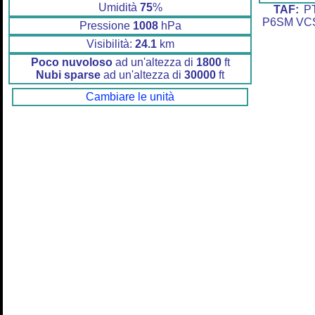
Umidità
75
%
TAF:
PT
P6SM VC
Pressione
1008
hPa
Visibilità:
24.1
km
Poco nuvoloso
ad un'altezza di
1800
ft
Nubi sparse
ad un'altezza di
30000
ft
Cambiare le unità