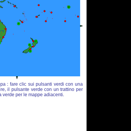
a : fare clic sui pulsanti verdi con una
re, il pulsante verde con un trattino per
ia verde per le mappe adiacenti.